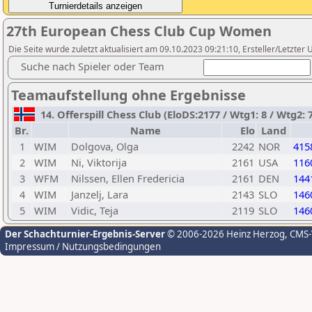
27th European Chess Club Cup Women
Die Seite wurde zuletzt aktualisiert am 09.10.2023 09:21:10, Ersteller/Letzter U
Suche nach Spieler oder Team
Teamaufstellung ohne Ergebnisse
14. Offerspill Chess Club (EloDS:2177 / Wtg1: 8 / Wtg2: 
Br.
Name
Elo
Land
1
WIM
Dolgova, Olga
2242
NOR
415
2
WIM
Ni, Viktorija
2161
USA
116
3
WFM
Nilssen, Ellen Fredericia
2161
DEN
144
4
WIM
Janzelj, Lara
2143
SLO
146
5
WIM
Vidic, Teja
2119
SLO
146
Der Schachturnier-Ergebnis-Server
© 2006-2026 Heinz Herzog
, CMS
Impressum / Nutzungsbedingungen