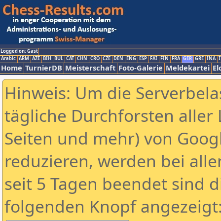
Logged on: Gast
Arabic
ARM
AZE
BIH
BUL
CAT
CHN
CRO
CZE
DEN
ENG
ESP
FAI
FIN
FRA
GER
GRE
INA
I
Home
TurnierDB
Meisterschaft
Foto-Galerie
Meldekartei
El
Hinweis: Um die Serverbela
tägliche Durchforsten aller 
Seiten und mehr) von Goog
reduzieren, werden bei alle
seit 5 Tagen beendet sind d
folgenden Knopf angezeigt