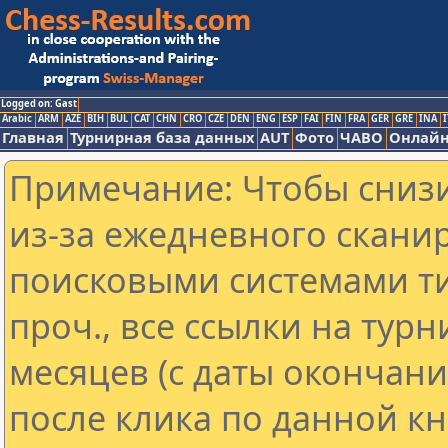
Logged on: Gast
Arabic
ARM
AZE
BIH
BUL
CAT
CHN
CRO
CZE
DEN
ENG
ESP
FAI
FIN
FRA
GER
GRE
INA
I
Главная
Турнирная база данных
AUT
Фото
ЧАВО
Онлайн
Примечание: Чтобы снизи
из-за ежедневного скани
поисковыми системами ти
проч., все ссылки на тур
месяцев (с даты окончан
после клика по данной кн