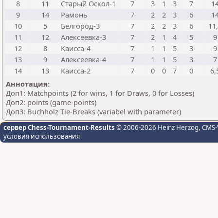
8
11
Старый Оскол-1
7
3
1
3
7
1
9
14
Рамонь
7
2
2
3
6
1
10
5
Белгород-3
7
2
2
3
6
11
11
12
Алексеевка-3
7
2
1
4
5
9
12
8
Каисса-4
7
1
1
5
3
9
13
9
Алексеевка-4
7
1
1
5
3
7
14
13
Каисса-2
7
0
0
7
0
6,
Аннотация:
Доп1: Matchpoints (2 for wins, 1 for Draws, 0 for Losses)
Доп2: points (game-points)
Доп3: Buchholz Tie-Breaks (variabel with parameter)
сервер Chess-Tournament-Results
© 2006-2026 Heinz Herzog
, CMS-
условия использования