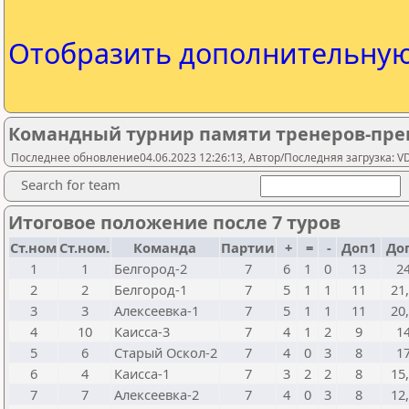
Отобразить дополнительну
Командный турнир памяти тренеров-пре
Последнее обновление04.06.2023 12:26:13, Автор/Последняя загрузка: V
Search for team
Итоговое положение после 7 туров
Ст.ном
Ст.ном.
Команда
Партии
+
=
-
Доп1
До
1
1
Белгород-2
7
6
1
0
13
2
2
2
Белгород-1
7
5
1
1
11
21
3
3
Алексеевка-1
7
5
1
1
11
20
4
10
Каисса-3
7
4
1
2
9
1
5
6
Старый Оскол-2
7
4
0
3
8
1
6
4
Каисса-1
7
3
2
2
8
15
7
7
Алексеевка-2
7
4
0
3
8
12