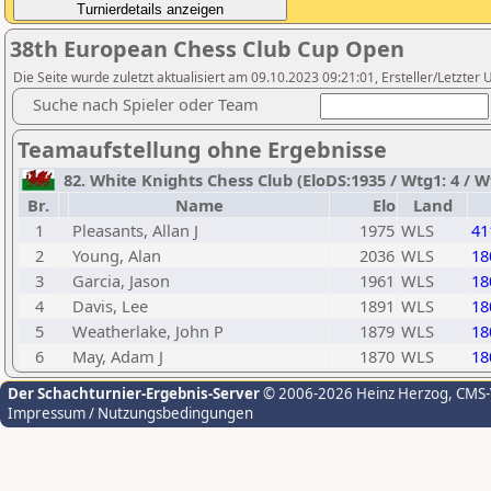
38th European Chess Club Cup Open
Die Seite wurde zuletzt aktualisiert am 09.10.2023 09:21:01, Ersteller/Letzter U
Suche nach Spieler oder Team
Teamaufstellung ohne Ergebnisse
82. White Knights Chess Club (EloDS:1935 / Wtg1: 4 / Wt
Br.
Name
Elo
Land
1
Pleasants, Allan J
1975
WLS
41
2
Young, Alan
2036
WLS
18
3
Garcia, Jason
1961
WLS
18
4
Davis, Lee
1891
WLS
18
5
Weatherlake, John P
1879
WLS
18
6
May, Adam J
1870
WLS
18
Der Schachturnier-Ergebnis-Server
© 2006-2026 Heinz Herzog
, CMS
Impressum / Nutzungsbedingungen