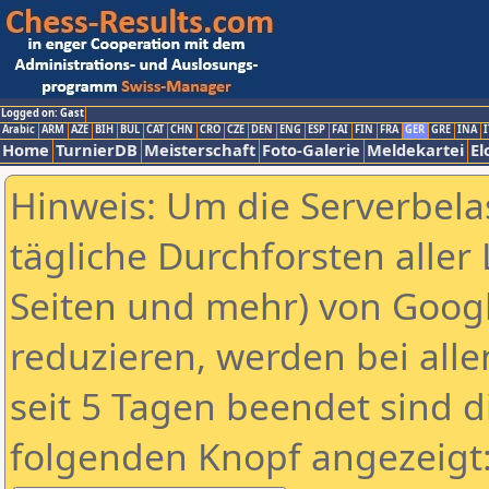
Logged on: Gast
Arabic
ARM
AZE
BIH
BUL
CAT
CHN
CRO
CZE
DEN
ENG
ESP
FAI
FIN
FRA
GER
GRE
INA
I
Home
TurnierDB
Meisterschaft
Foto-Galerie
Meldekartei
El
Hinweis: Um die Serverbela
tägliche Durchforsten aller 
Seiten und mehr) von Goog
reduzieren, werden bei alle
seit 5 Tagen beendet sind d
folgenden Knopf angezeigt