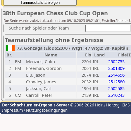
38th European Chess Club Cup Open
Die Seite wurde zuletzt aktualisiert am 09.10.2023 09:21:01, Ersteller/Letzter U
Suche nach Spieler oder Team
Teamaufstellung ohne Ergebnisse
73. Gonzaga (EloDS:2070 / Wtg1: 4 / Wtg2: 80) Kapitä
Br.
Name
Elo
Land
FideI
1
FM
Menzies, Colin
2204
IRL
2502755
2
FM
Freeman, Gordon
2064
IRL
2501309
3
Liu, Jason
2074
IRL
2514656
4
Crowley, James
2032
IRL
2512580
5
Jackson, Carl
1904
IRL
2502585
6
CM
Carroll, Peter
2139
IRL
2510243
Der Schachturnier-Ergebnis-Server
© 2006-2026 Heinz Herzog
, CMS
Impressum / Nutzungsbedingungen