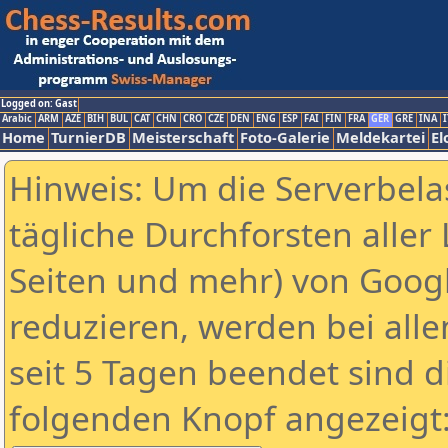
Logged on: Gast
Arabic
ARM
AZE
BIH
BUL
CAT
CHN
CRO
CZE
DEN
ENG
ESP
FAI
FIN
FRA
GER
GRE
INA
I
Home
TurnierDB
Meisterschaft
Foto-Galerie
Meldekartei
El
Hinweis: Um die Serverbela
tägliche Durchforsten aller 
Seiten und mehr) von Goog
reduzieren, werden bei alle
seit 5 Tagen beendet sind d
folgenden Knopf angezeigt