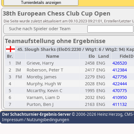
38th European Chess Club Cup Open
Die Seite wurde zuletzt aktualisiert am 09.10.2023 09:21:01, Ersteller/Letzter U
Suche nach Spieler oder Team
Teamaufstellung ohne Ergebnisse
45. Slough Sharks (EloDS:2230 / Wtg1: 6 / Wtg2: 94) Ka
Br.
Name
Elo
Land
FideID
1
IM
Grieve, Harry
2458
ENG
426520
2
IM
Roberson, Peter T
2417
ENG
412384
3
FM
Moreby, James
2279
ENG
427756
4
Murphy, Hugh W
2028
ENG
422444
5
Mccarthy, Kevin C
1995
ENG
470775
6
Varnam, Liam D
2032
ENG
410950
7
Purton, Ben J
2163
ENG
411132
Der Schachturnier-Ergebnis-Server
© 2006-2026 Heinz Herzog
, CMS
Impressum / Nutzungsbedingungen