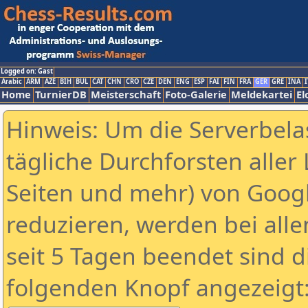
Logged on: Gast
Arabic
ARM
AZE
BIH
BUL
CAT
CHN
CRO
CZE
DEN
ENG
ESP
FAI
FIN
FRA
GER
GRE
INA
I
Home
TurnierDB
Meisterschaft
Foto-Galerie
Meldekartei
El
Hinweis: Um die Serverbela
tägliche Durchforsten aller 
Seiten und mehr) von Goog
reduzieren, werden bei alle
seit 5 Tagen beendet sind d
folgenden Knopf angezeigt