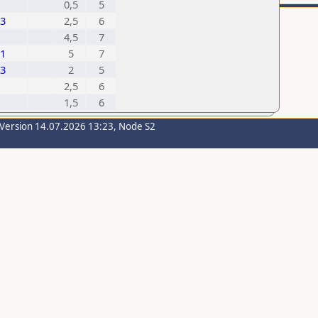
0,5
5
3
2,5
6
4,5
7
1
5
7
3
2
5
2,5
6
1,5
6
-Version 14.07.2026 13:23, Node S2