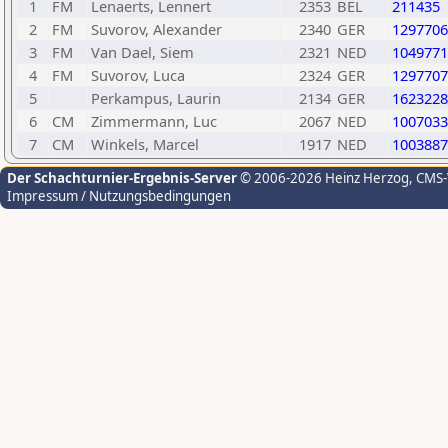
1
FM
Lenaerts, Lennert
2353
BEL
211435
2
FM
Suvorov, Alexander
2340
GER
1297706
3
FM
Van Dael, Siem
2321
NED
1049771
4
FM
Suvorov, Luca
2324
GER
1297707
5
Perkampus, Laurin
2134
GER
1623228
6
CM
Zimmermann, Luc
2067
NED
1007033
7
CM
Winkels, Marcel
1917
NED
1003887
Der Schachturnier-Ergebnis-Server
© 2006-2026 Heinz Herzog
, CMS
Impressum / Nutzungsbedingungen