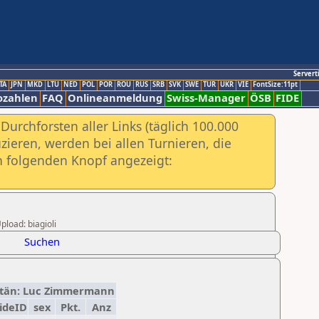
Servert
TA
JPN
MKD
LTU
NED
POL
POR
ROU
RUS
SRB
SVK
SWE
TUR
UKR
VIE
FontSize:11pt
ozahlen
FAQ
Onlineanmeldung
Swiss-Manager
ÖSB
FIDE
urchforsten aller Links (täglich 100.000
ieren, werden bei allen Turnieren, die
ch folgenden Knopf angezeigt:
pload: biagioli
Suchen
apitän: Luc Zimmermann
ideID
sex
Pkt.
Anz