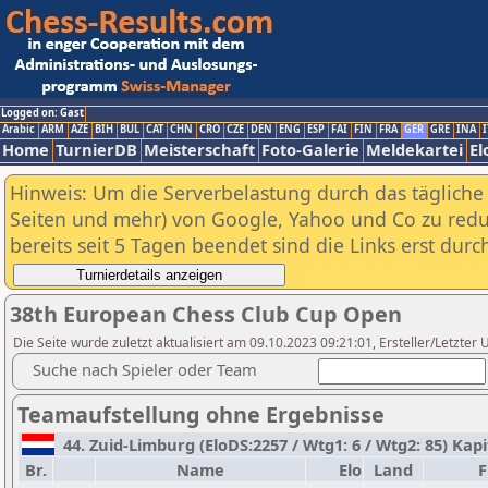
Logged on: Gast
Arabic
ARM
AZE
BIH
BUL
CAT
CHN
CRO
CZE
DEN
ENG
ESP
FAI
FIN
FRA
GER
GRE
INA
I
Home
TurnierDB
Meisterschaft
Foto-Galerie
Meldekartei
El
Hinweis: Um die Serverbelastung durch das tägliche D
Seiten und mehr) von Google, Yahoo und Co zu reduz
bereits seit 5 Tagen beendet sind die Links erst dur
38th European Chess Club Cup Open
Die Seite wurde zuletzt aktualisiert am 09.10.2023 09:21:01, Ersteller/Letzter U
Suche nach Spieler oder Team
Teamaufstellung ohne Ergebnisse
44. Zuid-Limburg (EloDS:2257 / Wtg1: 6 / Wtg2: 85) K
Br.
Name
Elo
Land
F