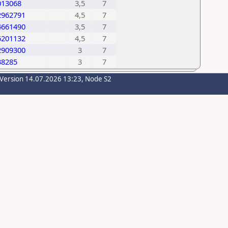
013068
3,5
7
2962791
4,5
7
4661490
3,5
7
6201132
4,5
7
2909300
3
7
38285
3
7
-Version 14.07.2026 13:23, Node S2