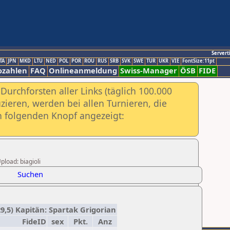
Servert
TA
JPN
MKD
LTU
NED
POL
POR
ROU
RUS
SRB
SVK
SWE
TUR
UKR
VIE
FontSize:11pt
ozahlen
FAQ
Onlineanmeldung
Swiss-Manager
ÖSB
FIDE
urchforsten aller Links (täglich 100.000
ieren, werden bei allen Turnieren, die
ch folgenden Knopf angezeigt:
pload: biagioli
Suchen
9,5) Kapitän: Spartak Grigorian
FideID
sex
Pkt.
Anz