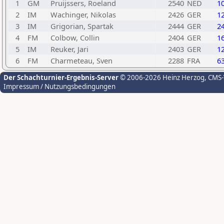
1
GM
Pruijssers, Roeland
2540
NED
1
2
IM
Wachinger, Nikolas
2426
GER
1
3
IM
Grigorian, Spartak
2444
GER
2
4
FM
Colbow, Collin
2404
GER
1
5
IM
Reuker, Jari
2403
GER
1
6
FM
Charmeteau, Sven
2288
FRA
6
Der Schachturnier-Ergebnis-Server
© 2006-2026 Heinz Herzog
, CMS
Impressum / Nutzungsbedingungen