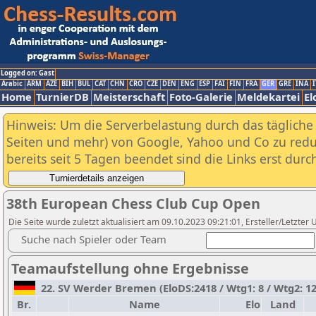
Logged on: Gast
Arabic
ARM
AZE
BIH
BUL
CAT
CHN
CRO
CZE
DEN
ENG
ESP
FAI
FIN
FRA
GER
GRE
INA
I
Home
TurnierDB
Meisterschaft
Foto-Galerie
Meldekartei
El
Hinweis: Um die Serverbelastung durch das tägliche D
Seiten und mehr) von Google, Yahoo und Co zu reduz
bereits seit 5 Tagen beendet sind die Links erst dur
38th European Chess Club Cup Open
Die Seite wurde zuletzt aktualisiert am 09.10.2023 09:21:01, Ersteller/Letzter U
Suche nach Spieler oder Team
Teamaufstellung ohne Ergebnisse
22. SV Werder Bremen (EloDS:2418 / Wtg1: 8 / Wtg2: 12
Br.
Name
Elo
Land