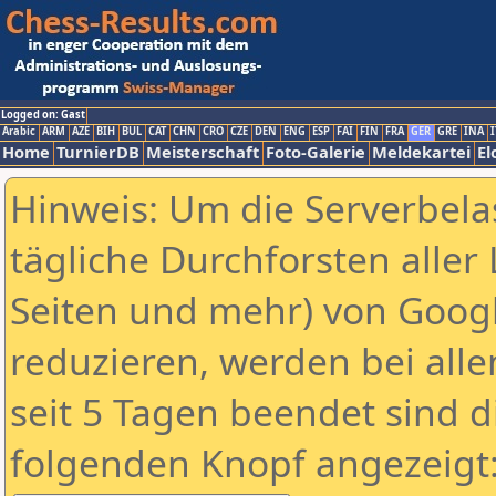
Logged on: Gast
Arabic
ARM
AZE
BIH
BUL
CAT
CHN
CRO
CZE
DEN
ENG
ESP
FAI
FIN
FRA
GER
GRE
INA
I
Home
TurnierDB
Meisterschaft
Foto-Galerie
Meldekartei
El
Hinweis: Um die Serverbela
tägliche Durchforsten aller 
Seiten und mehr) von Goog
reduzieren, werden bei alle
seit 5 Tagen beendet sind d
folgenden Knopf angezeigt