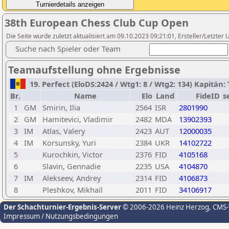
38th European Chess Club Cup Open
Die Seite wurde zuletzt aktualisiert am 09.10.2023 09:21:01, Ersteller/Letzter U
Suche nach Spieler oder Team
Teamaufstellung ohne Ergebnisse
19. Perfect (EloDS:2424 / Wtg1: 8 / Wtg2: 134) Kapitän
Br.
Name
Elo
Land
FideID
s
1
GM
Smirin, Ilia
2564
ISR
2801990
2
GM
Hamitevici, Vladimir
2482
MDA
13902393
3
IM
Atlas, Valery
2423
AUT
12000035
4
IM
Korsunsky, Yuri
2384
UKR
14102722
5
Kurochkin, Victor
2376
FID
4105168
6
Slavin, Gennadie
2235
USA
4104870
7
IM
Alekseev, Andrey
2314
FID
4106873
8
Pleshkov, Mikhail
2011
FID
34106917
Der Schachturnier-Ergebnis-Server
© 2006-2026 Heinz Herzog
, CMS
Impressum / Nutzungsbedingungen