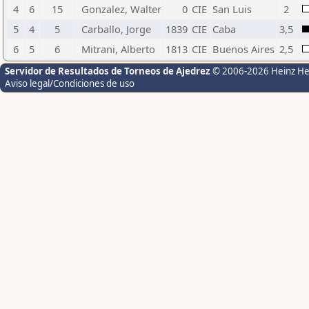
4
6
15
Gonzalez, Walter
0
CIE
San Luis
2
5
4
5
Carballo, Jorge
1839
CIE
Caba
3,5
6
5
6
Mitrani, Alberto
1813
CIE
Buenos Aires
2,5
Servidor de Resultados de Torneos de Ajedrez
© 2006-2026 Heinz H
Aviso legal/Condiciones de uso