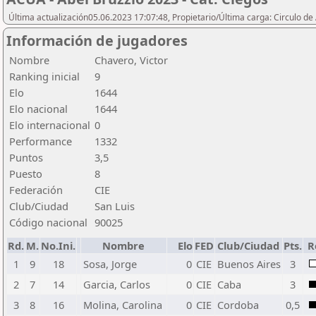
Última actualización05.06.2023 17:07:48, Propietario/Última carga: Circulo de
Información de jugadores
Nombre
Chavero, Victor
Ranking inicial
9
Elo
1644
Elo nacional
1644
Elo internacional
0
Performance
1332
Puntos
3,5
Puesto
8
Federación
CIE
Club/Ciudad
San Luis
Código nacional
90025
Rd.
M.
No.Ini.
Nombre
Elo
FED
Club/Ciudad
Pts.
R
1
9
18
Sosa, Jorge
0
CIE
Buenos Aires
3
2
7
14
Garcia, Carlos
0
CIE
Caba
3
3
8
16
Molina, Carolina
0
CIE
Cordoba
0,5