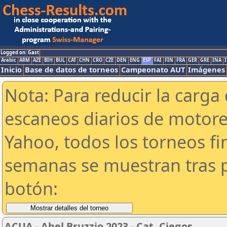
Logged on: Gast
Arabic
ARM
AZE
BIH
BUL
CAT
CHN
CRO
CZE
DEN
ENG
ESP
FAI
FIN
FRA
GER
GRE
INA
I
Inicio
Base de datos de torneos
Campeonato AUT
Imágenes
Nota: Para reducir la carga 
escaneos diarios de motor
Yahoo, todos los torneos f
semanas se muestran tras p
botón:
ACUA - Abel Bruzzio 2023 - Cat. Ciegos