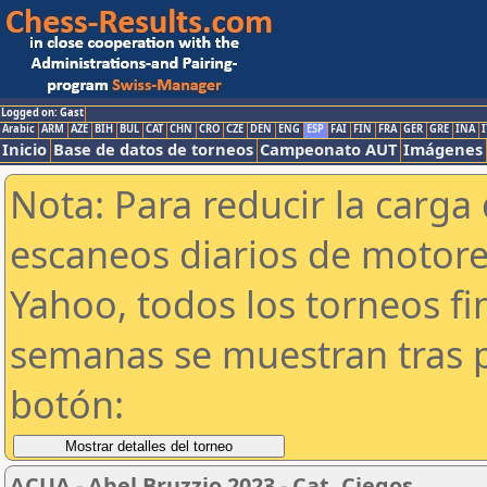
Logged on: Gast
Arabic
ARM
AZE
BIH
BUL
CAT
CHN
CRO
CZE
DEN
ENG
ESP
FAI
FIN
FRA
GER
GRE
INA
I
Inicio
Base de datos de torneos
Campeonato AUT
Imágenes
Nota: Para reducir la carga 
escaneos diarios de motor
Yahoo, todos los torneos f
semanas se muestran tras p
botón:
ACUA - Abel Bruzzio 2023 - Cat. Ciegos