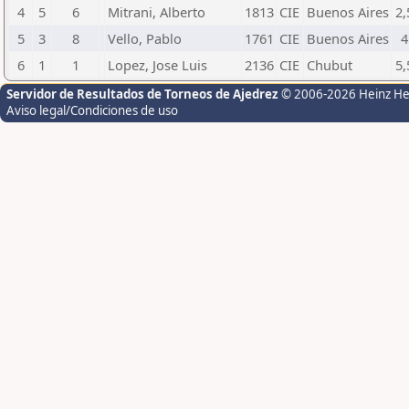
4
5
6
Mitrani, Alberto
1813
CIE
Buenos Aires
2,
5
3
8
Vello, Pablo
1761
CIE
Buenos Aires
4
6
1
1
Lopez, Jose Luis
2136
CIE
Chubut
5,
Servidor de Resultados de Torneos de Ajedrez
© 2006-2026 Heinz H
Aviso legal/Condiciones de uso