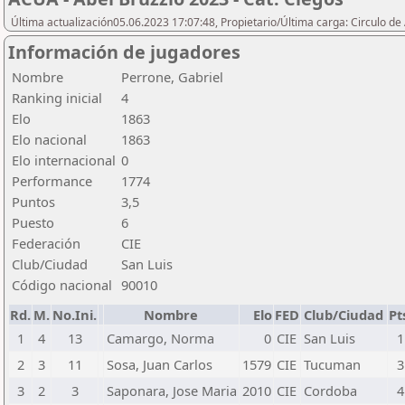
Última actualización05.06.2023 17:07:48, Propietario/Última carga: Circulo de
Información de jugadores
Nombre
Perrone, Gabriel
Ranking inicial
4
Elo
1863
Elo nacional
1863
Elo internacional
0
Performance
1774
Puntos
3,5
Puesto
6
Federación
CIE
Club/Ciudad
San Luis
Código nacional
90010
Rd.
M.
No.Ini.
Nombre
Elo
FED
Club/Ciudad
Pt
1
4
13
Camargo, Norma
0
CIE
San Luis
1
2
3
11
Sosa, Juan Carlos
1579
CIE
Tucuman
3
3
2
3
Saponara, Jose Maria
2010
CIE
Cordoba
4