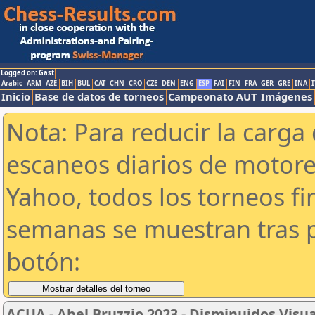
Logged on: Gast
Arabic
ARM
AZE
BIH
BUL
CAT
CHN
CRO
CZE
DEN
ENG
ESP
FAI
FIN
FRA
GER
GRE
INA
I
Inicio
Base de datos de torneos
Campeonato AUT
Imágenes
Nota: Para reducir la carga 
escaneos diarios de motor
Yahoo, todos los torneos f
semanas se muestran tras p
botón:
ACUA - Abel Bruzzio 2023 - Disminuidos Visu