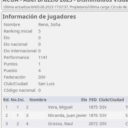
Última actualización05.06.2023 17:07:37, Propietario/Última carga: Circulo de
Información de jugadores
Nombre
Reno, Sofia
Ranking inicial
5
Elo
0
Elo nacional
0
Elo internacional
0
Performance
1141
Puntos
1
Puesto
4
Federación
DIV
Club/Ciudad
San Luis
Código nacional
0
Rd.
No.Ini.
Nombre
Elo
FED
Club/Ciudad
1
1
2
Vera, Miguel
1875
DIV
T
2
1
3
Miranda, Juan Javier
1876
DIV
S
3
2
4
Grosso, Raul
2072
DIV
C