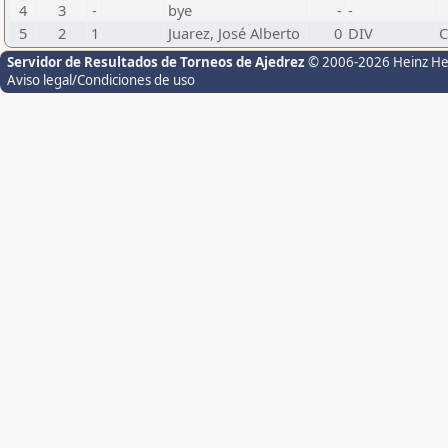
4
3
-
bye
-
-
5
2
1
Juarez, José Alberto
0
DIV
C
Servidor de Resultados de Torneos de Ajedrez
© 2006-2026 Heinz H
Aviso legal/Condiciones de uso