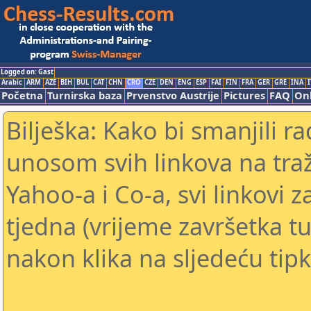
Logged on: Gast
Arabic
ARM
AZE
BIH
BUL
CAT
CHN
CRO
CZE
DEN
ENG
ESP
FAI
FIN
FRA
GER
GRE
INA
I
Početna
Turnirska baza
Prvenstvo Austrije
Pictures
FAQ
Onl
Bilješka: Kako bi smanjili 
unosom svih linkova na traž
Yahoo-a i Co-a, svi linkovi z
tjedna (vrijeme završetka tu
nakon klika na sljedeću tipk