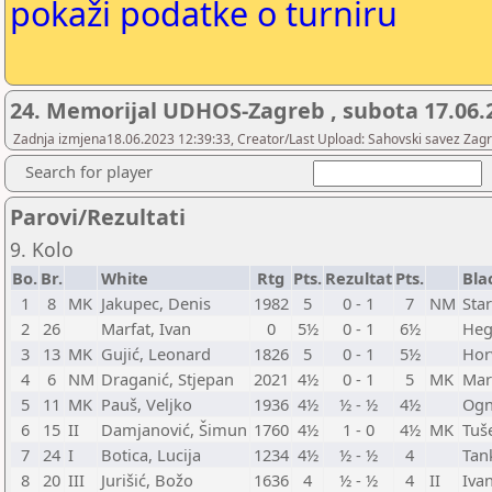
pokaži podatke o turniru
24. Memorijal UDHOS-Zagreb , subota 17.06.
Zadnja izmjena18.06.2023 12:39:33, Creator/Last Upload: Sahovski savez Zag
Search for player
Parovi/Rezultati
9. Kolo
Bo.
Br.
White
Rtg
Pts.
Rezultat
Pts.
Bla
1
8
MK
Jakupec, Denis
1982
5
0 - 1
7
NM
Sta
2
26
Marfat, Ivan
0
5½
0 - 1
6½
Heg
3
13
MK
Gujić, Leonard
1826
5
0 - 1
5½
Hor
4
6
NM
Draganić, Stjepan
2021
4½
0 - 1
5
MK
Mar
5
11
MK
Pauš, Veljko
1936
4½
½ - ½
4½
Ogn
6
15
II
Damjanović, Šimun
1760
4½
1 - 0
4½
MK
Tuš
7
24
I
Botica, Lucija
1234
4½
½ - ½
4
Tan
8
20
III
Jurišić, Božo
1636
4
½ - ½
4
II
Iva