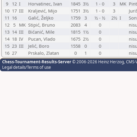
9
12
I
Horvatinec, Ivan
1845
3½
1 - 0
3
MK
Pint
10
17
III
Kraljević, Mijo
1751
3½
1 - 0
3
Juri
11
16
Galić, Željko
1759
3
½ - ½
2½
I
Son
12
5
MK
Stipić, Bruno
2083
4
0
nis
13
14
III
Bićanić, Mile
1815
1½
0
nis
14
18
IV
Pucan, Vlado
1675
2½
0
nis
15
23
III
Jelić, Boro
1558
0
0
nis
16
27
Prskalo, Zlatan
0
1
0
nis
Chess-Tournament-Results-Server
© 2006-2026 Heinz Herzog
, CMS-
Legal details/Terms of use