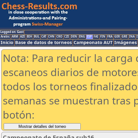
Logged on: Gast
Arabic
ARM
AZE
BIH
BUL
CAT
CHN
CRO
CZE
DEN
ENG
ESP
FAI
FIN
FRA
GER
GRE
INA
I
Inicio
Base de datos de torneos
Campeonato AUT
Imágenes
Nota: Para reducir la carga 
escaneos diarios de motor
todos los torneos finalizad
semanas se muestran tras p
botón:
Campeonato de España sub16