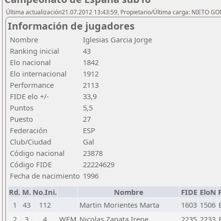
Última actualización21.07.2012 13:43:59, Propietario/Última carga: NIETO G
Información de jugadores
Nombre
Iglesias Garcia Jorge
Ranking inicial
43
Elo nacional
1842
Elo internacional
1912
Performance
2113
FIDE elo +/-
33,9
Puntos
5,5
Puesto
27
Federación
ESP
Club/Ciudad
Gal
Código nacional
23878
Código FIDE
22224629
Fecha de nacimiento
1996
Rd.
M.
No.Ini.
Nombre
FIDE
EloN
1
43
112
Martin Morientes Marta
1603
1506
2
3
4
WFM
Nicolas Zapata Irene
2235
2233