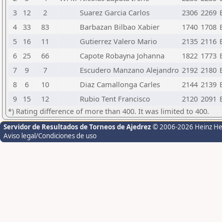
3
12
2
Suarez Garcia Carlos
2306
2269
4
33
83
Barbazan Bilbao Xabier
1740
1708
5
16
11
Gutierrez Valero Mario
2135
2116
6
25
66
Capote Robayna Johanna
1822
1773
7
9
7
Escudero Manzano Alejandro
2192
2180
8
6
10
Diaz Camallonga Carles
2144
2139
9
15
12
Rubio Tent Francisco
2120
2091
*) Rating difference of more than 400. It was limited to 400.
Servidor de Resultados de Torneos de Ajedrez
© 2006-2026 Heinz H
Aviso legal/Condiciones de uso