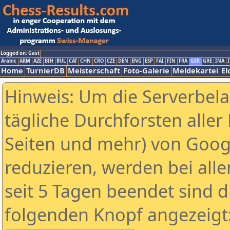
Logged on: Gast
Arabic
ARM
AZE
BIH
BUL
CAT
CHN
CRO
CZE
DEN
ENG
ESP
FAI
FIN
FRA
GER
GRE
INA
I
Home
TurnierDB
Meisterschaft
Foto-Galerie
Meldekartei
El
Hinweis: Um die Serverbel
tägliche Durchforsten aller 
Seiten und mehr) von Goog
reduzieren, werden bei alle
seit 5 Tagen beendet sind d
folgenden Knopf angezeigt