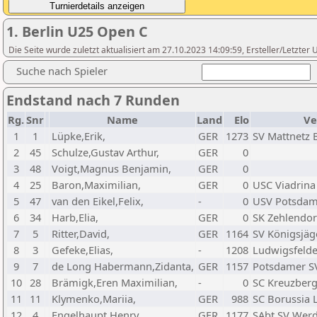
1. Berlin U25 Open C
Die Seite wurde zuletzt aktualisiert am 27.10.2023 14:09:59, Ersteller/Letzte
Suche nach Spieler
Endstand nach 7 Runden
Rg.
Snr
Name
Land
Elo
Ve
1
1
Lüpke,Erik,
GER
1273
SV Mattnetz B
2
45
Schulze,Gustav Arthur,
GER
0
3
48
Voigt,Magnus Benjamin,
GER
0
4
25
Baron,Maximilian,
GER
0
USC Viadrina 
5
47
van den Eikel,Felix,
-
0
USV Potsdam 
6
34
Harb,Elia,
GER
0
SK Zehlendorf
7
5
Ritter,David,
GER
1164
SV Königsjäg
8
3
Gefeke,Elias,
-
1208
Ludwigsfelde
9
7
de Long Habermann,Zidanta,
GER
1157
Potsdamer SV
10
28
Brämigk,Eren Maximilian,
-
0
SC Kreuzberg 
11
11
Klymenko,Mariia,
GER
988
SC Borussia 
12
4
Engelhaupt,Henry,
GER
1177
SAbt SV Wer