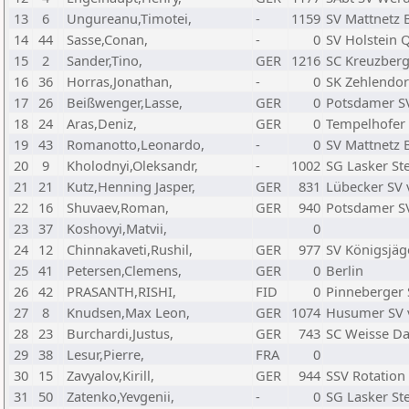
13
6
Ungureanu,Timotei,
-
1159
SV Mattnetz B
14
44
Sasse,Conan,
-
0
SV Holstein 
15
2
Sander,Tino,
GER
1216
SC Kreuzberg 
16
36
Horras,Jonathan,
-
0
SK Zehlendorf
17
26
Beißwenger,Lasse,
GER
0
Potsdamer SV
18
24
Aras,Deniz,
GER
0
Tempelhofer 
19
43
Romanotto,Leonardo,
-
0
SV Mattnetz B
20
9
Kholodnyi,Oleksandr,
-
1002
SG Lasker Ste
21
21
Kutz,Henning Jasper,
GER
831
Lübecker SV 
22
16
Shuvaev,Roman,
GER
940
Potsdamer SV
23
37
Koshovyi,Matvii,
0
24
12
Chinnakaveti,Rushil,
GER
977
SV Königsjäg
25
41
Petersen,Clemens,
GER
0
Berlin
26
42
PRASANTH,RISHI,
FID
0
Pinneberger 
27
8
Knudsen,Max Leon,
GER
1074
Husumer SV 
28
23
Burchardi,Justus,
GER
743
SC Weisse Da
29
38
Lesur,Pierre,
FRA
0
30
15
Zavyalov,Kirill,
GER
944
SSV Rotation 
31
50
Zatenko,Yevgenii,
-
0
SG Lasker Ste