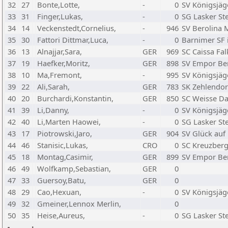
32
27
Bonte,Lotte,
-
0
SV Königsjäg
33
31
Finger,Lukas,
-
0
SG Lasker Ste
34
14
Veckenstedt,Cornelius,
-
946
SV Berolina M
35
30
Fattori Dittmar,Luca,
-
0
Barnimer SF 
36
13
Alnajjar,Sara,
GER
969
SC Caissa Fal
37
19
Haefker,Moritz,
GER
898
SV Empor Berl
38
10
Ma,Fremont,
-
995
SV Königsjäg
39
22
Ali,Sarah,
GER
783
SK Zehlendorf
40
20
Burchardi,Konstantin,
GER
850
SC Weisse Da
41
39
Li,Danny,
-
0
SV Königsjäg
42
40
Li,Marten Haowei,
-
0
SG Lasker Ste
43
17
Piotrowski,Jaro,
GER
904
SV Glück auf 
44
46
Stanisic,Lukas,
CRO
0
SC Kreuzberg 
45
18
Montag,Casimir,
GER
899
SV Empor Berl
46
49
Wolfkamp,Sebastian,
GER
0
47
33
Guersoy,Batu,
GER
0
48
29
Cao,Hexuan,
-
0
SV Königsjäg
49
32
Gmeiner,Lennox Merlin,
0
50
35
Heise,Aureus,
-
0
SG Lasker Ste