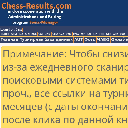
Logged on: Gast
Arabic
ARM
AZE
BIH
BUL
CAT
CHN
CRO
CZE
DEN
ENG
ESP
FAI
FIN
FRA
GER
GRE
INA
I
Главная
Турнирная база данных
AUT
Фото
ЧАВО
Онлайн
Примечание: Чтобы снизи
из-за ежедневного скани
поисковыми системами ти
проч., все ссылки на тур
месяцев (с даты окончан
после клика по данной кн