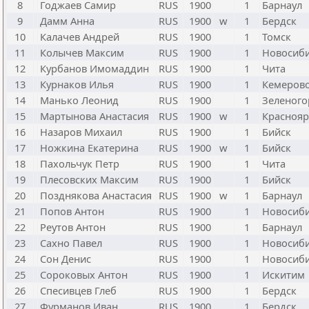
8
Годжаев Самир
RUS
1900
1
Барнаул
9
Дамм Анна
RUS
1900
w
1
Бердск
10
Калачев Андрей
RUS
1900
1
Томск
11
Колычев Максим
RUS
1900
1
Новосиб
12
Курбанов Имомаддин
RUS
1900
1
Чита
13
Курнаков Илья
RUS
1900
1
Кемеров
14
Манько Леонид
RUS
1900
1
Зеленого
15
Мартынова Анастасия
RUS
1900
w
1
Краснояр
16
Назаров Михаил
RUS
1900
1
Бийск
17
Ножкина Екатерина
RUS
1900
w
1
Бийск
18
Пахольчук Петр
RUS
1900
1
Чита
19
Плесовских Максим
RUS
1900
1
Бийск
20
Позднякова Анастасия
RUS
1900
w
1
Барнаул
21
Попов Антон
RUS
1900
1
Новосиб
22
Реутов Антон
RUS
1900
1
Барнаул
23
Сахно Павел
RUS
1900
1
Новосиб
24
Сон Денис
RUS
1900
1
Новосиб
25
Сороковых Антон
RUS
1900
1
Искитим
26
Спесивцев Глеб
RUS
1900
1
Бердск
27
Фурманов Иван
RUS
1900
1
Бердск