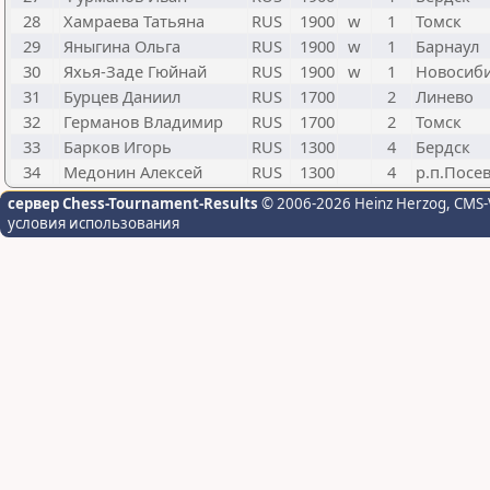
28
Хамраева Татьяна
RUS
1900
w
1
Томск
29
Яныгина Ольга
RUS
1900
w
1
Барнаул
30
Яхья-Заде Гюйнай
RUS
1900
w
1
Новосиб
31
Бурцев Даниил
RUS
1700
2
Линево
32
Германов Владимир
RUS
1700
2
Томск
33
Барков Игорь
RUS
1300
4
Бердск
34
Медонин Алексей
RUS
1300
4
р.п.Посе
сервер Chess-Tournament-Results
© 2006-2026 Heinz Herzog
, CMS-
условия использования