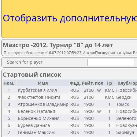
Отобразить дополнительну
Маэстро -2012. Турнир "B" до 14 лет
Последнее обновление16.07.2012 07:59:23, Автор/Последняя загрузка: Be
Search for player
Стартовый список
Ном.
Имя
ФЕД.
Рейт.
пол
Гр
Клуб/Го
1
Курбатская Лилия
RUS
2100
w
КМС
Новосиб
2
Феоктистов Никита
RUS
2100
КМС
Бердск
3
Атрошенков Владимир
RUS
1900
1
Томск
4
Беленок Наталья
RUS
1900
w
1
Новосиб
5
Борисенко Михаил
RUS
1900
1
Зеленого
6
Буреев Данила
RUS
1900
1
Новокузн
7
Гениман Максим
RUS
1900
1
Барнаул