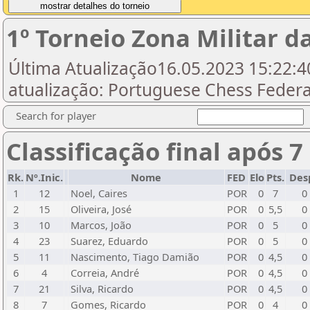
1º Torneio Zona Militar d
Última Atualização16.05.2023 15:22:40
atualização: Portuguese Chess Federat
Search for player
Classificação final após 7
Rk.
Nº.Inic.
Nome
FED
Elo
Pts.
Des
1
12
Noel, Caires
POR
0
7
0
2
15
Oliveira, José
POR
0
5,5
0
3
10
Marcos, João
POR
0
5
0
4
23
Suarez, Eduardo
POR
0
5
0
5
11
Nascimento, Tiago Damião
POR
0
4,5
0
6
4
Correia, André
POR
0
4,5
0
7
21
Silva, Ricardo
POR
0
4,5
0
8
7
Gomes, Ricardo
POR
0
4
0