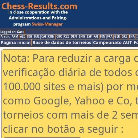
Logged on: Gast
Arabic
ARM
AZE
BIH
BUL
CAT
CHN
CRO
CZE
DEN
ENG
ESP
FAI
FIN
FRA
GER
GRE
INA
I
Pagina inicial
Base de dados de torneios
Campeonato AUT
F
Nota: Para reduzir a carga 
verificação diária de todos 
100.000 sites e mais) por 
como Google, Yahoo e Co, t
torneios com mais de 2 se
clicar no botão a seguir :