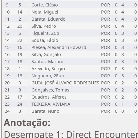
9
5
Corte, Clésio
POR
0
4
0
10
14
Noia, Miguel
POR
0
4
0
11
2
Barata, Eduardo
POR
0
4
0
12
20
Silva, Pedro
POR
0
4
0
13
6
Figueira, 2Cb
POR
0
3
0
14
22
Sousa, Fábio
POR
0
3
0
15
16
Plesea, Alexandru Edward
POR
0
3
0
16
19
Silva, Gonçalo
POR
0
3
0
17
18
Santos, Martim
POR
0
3
0
18
1
Azevedo, Sérgio
POR
0
3
0
19
13
Nogueira, 2Furr
POR
0
3
0
20
9
GUIA, JOSÉ ÁLVARO RODRIGUES
POR
0
2
0
21
8
Gonçalves, Tomás
POR
0
2
0
22
17
Quadros, Alferes
POR
0
2
0
23
24
TEIXEIRA, VIVIANA
POR
0
1
0
24
3
Barata, Nuno
POR
0
0
0
Anotação:
Desempate 1: Direct Encounter 