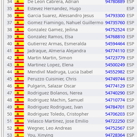
34
De Leon Cabrera, Adrian
94780889
ESP
35
Estevez Hernandez, Hugo
ESP
36
Garcia Suarez, Alessandro Jesus
54793300
ESP
37
Gomez Fiamingo, Nahuel Guillermo
94735760
ESP
38
Gonzalez Gamez, Jeilina
94752524
ESP
39
Gonzalez Ramos, Elsa
54768810
ESP
40
Gutierrez Armas, Esmeralda
54594464
ESP
41
Jadraque, Almeria Alejandra
94774110
ESP
42
Martin Martin, Simon
54723779
ESP
43
Martinez Lopez, Elena
54500249
ESP
44
Mendivil Madruga, Lucia Isabel
54552982
ESP
45
Peruzzo Cuisinier, Chris
94749744
ESP
46
Pulgarin, Salazar Oscar
94774129
ESP
47
Rodriguez Bolanos, Nerea
54740290
ESP
48
Rodriguez Machin, Samuel
54710774
ESP
49
Rodriguez Rodriguez, Ivan
94784701
ESP
50
Rodriguez Toledo, Cristopher
54706203
ESP
51
Velasco Martinez, Jose Emilio
94722250
ESP
52
Wegner, Leo Andreas
94752567
ESP
53
You, Xinying
94728364
ESP