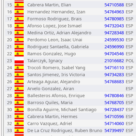
15
Cabrera Martin, Elian
54710588
ESP
16
Hernandez Hernandez, Izan
54764963
ESP
17
Formoso Rodriguez, Brais
54780985
ESP
18
Afonso Lopez, Jose Ismael
94732043
ESP
19
Medina Ortiz, Adrian Alejandro
94728348
ESP
20
Perdomo Leon, Isaac Unai
24599530
ESP
21
Rodriguez Santaella, Gabriela
24596990
ESP
22
Ramos Gonzalez, Hugo
94704546
ESP
23
Talarczyk, Ignacy
21016682
POL
24
Trocoli Romero, Isabel Yang
54716110
ESP
25
Santos Jimenez, Iris Victoria
94734283
ESP
26
Arteaga Aguiar, Alejandro
54768683
ESP
27
Arvelo Gonzalez, Airan
ESP
28
Ballesteros Afonso, Enrique
94780846
ESP
29
Barroso Quiles, Maria
54768705
ESP
30
Bonilla Aguirre, Michael Santiago
94728437
ESP
31
Cabrera Martin, Hermes
54710596
ESP
32
Carro Vazquez, Adriel
54714060
ESP
33
De La Cruz Rodriguez, Ruben Bruno
54739497
ESP