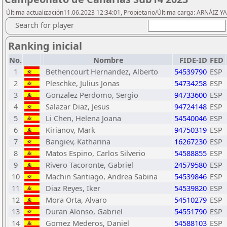
Última actualización11.06.2023 12:34:01, Propietario/Última carga: ARNÁIZ Y
Search for player
Ranking inicial
No.
Nombre
FIDE-ID
FED
1
Bethencourt Hernandez, Alberto
54539790
ESP
2
Pleschke, Julius Jonas
54734258
ESP
3
Gonzalez Perdomo, Sergio
94733600
ESP
4
Salazar Diaz, Jesus
94724148
ESP
5
Li Chen, Helena Joana
54540046
ESP
6
Kirianov, Mark
94750319
ESP
7
Bangiev, Katharina
16267230
ESP
8
Matos Espino, Carlos Silverio
54588855
ESP
9
Rivero Tacoronte, Gabriel
24579580
ESP
10
Machin Santiago, Andrea Sabina
54539846
ESP
11
Diaz Reyes, Iker
54539820
ESP
12
Mora Orta, Alvaro
54510279
ESP
13
Duran Alonso, Gabriel
54551790
ESP
14
Gomez Mederos, Daniel
54588103
ESP