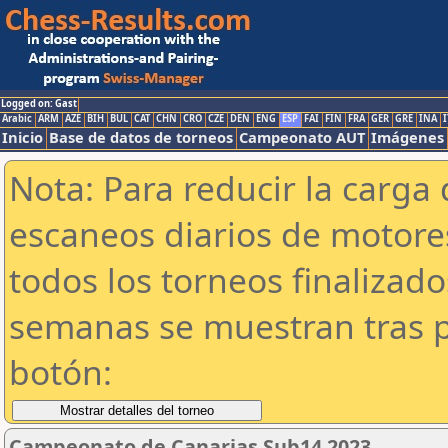
Logged on: Gast
Arabic
ARM
AZE
BIH
BUL
CAT
CHN
CRO
CZE
DEN
ENG
ESP
FAI
FIN
FRA
GER
GRE
INA
I
Inicio
Base de datos de torneos
Campeonato AUT
Imágenes
Nota: Para reducir la carga 
escaneos diarios de motor
todos los torneos finalizad
semanas se muestran tras p
botón:
Campeonato de Canarias Sub14 2023