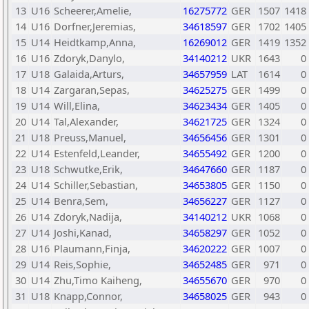
13
U16
Scheerer,Amelie,
16275772
GER
1507
1418
14
U16
Dorfner,Jeremias,
34618597
GER
1702
1405
15
U14
Heidtkamp,Anna,
16269012
GER
1419
1352
16
U16
Zdoryk,Danylo,
34140212
UKR
1643
0
17
U18
Galaida,Arturs,
34657959
LAT
1614
0
18
U14
Zargaran,Sepas,
34625275
GER
1499
0
19
U14
Will,Elina,
34623434
GER
1405
0
20
U14
Tal,Alexander,
34621725
GER
1324
0
21
U18
Preuss,Manuel,
34656456
GER
1301
0
22
U14
Estenfeld,Leander,
34655492
GER
1200
0
23
U18
Schwutke,Erik,
34647660
GER
1187
0
24
U14
Schiller,Sebastian,
34653805
GER
1150
0
25
U14
Benra,Sem,
34656227
GER
1127
0
26
U14
Zdoryk,Nadija,
34140212
UKR
1068
0
27
U14
Joshi,Kanad,
34658297
GER
1052
0
28
U16
Plaumann,Finja,
34620222
GER
1007
0
29
U14
Reis,Sophie,
34652485
GER
971
0
30
U14
Zhu,Timo Kaiheng,
34655670
GER
970
0
31
U18
Knapp,Connor,
34658025
GER
943
0