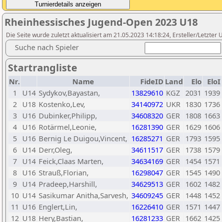
Rheinhessisches Jugend-Open 2023 U18
Die Seite wurde zuletzt aktualisiert am 21.05.2023 14:18:24, Ersteller/Letzte
Suche nach Spieler
Startrangliste
Nr.
Name
FideID
Land
Elo
EloI
1
U14
Sydykov,Bayastan,
13829610
KGZ
2031
1939
2
U18
Kostenko,Lev,
34140972
UKR
1830
1736
3
U16
Dubinker,Philipp,
34608320
GER
1808
1663
4
U16
Rotärmel,Leonie,
16281390
GER
1629
1606
5
U16
Bernig Le Duigou,Vincent,
16285271
GER
1793
1595
6
U14
Derr,Oleg,
34611517
GER
1738
1579
7
U14
Feick,Claas Marten,
34634169
GER
1454
1571
8
U16
Strauß,Florian,
16298047
GER
1545
1490
9
U14
Pradeep,Harshill,
34629513
GER
1602
1482
10
U14
Sasikumar Anitha,Sarvesh,
34609245
GER
1448
1452
11
U16
Englert,Lin,
16226410
GER
1571
1447
12
U18
Hery,Bastian,
16281233
GER
1662
1425