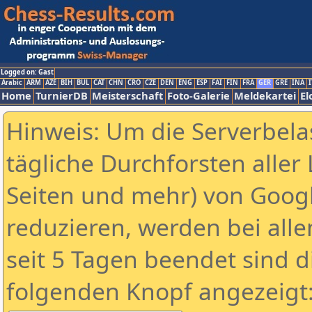
Logged on: Gast
Arabic
ARM
AZE
BIH
BUL
CAT
CHN
CRO
CZE
DEN
ENG
ESP
FAI
FIN
FRA
GER
GRE
INA
I
Home
TurnierDB
Meisterschaft
Foto-Galerie
Meldekartei
El
Hinweis: Um die Serverbela
tägliche Durchforsten aller 
Seiten und mehr) von Goog
reduzieren, werden bei alle
seit 5 Tagen beendet sind d
folgenden Knopf angezeigt