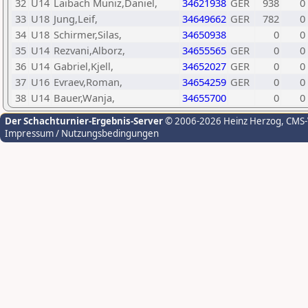
32
U14
Laibach Muniz,Daniel,
34621938
GER
938
0
33
U18
Jung,Leif,
34649662
GER
782
0
34
U18
Schirmer,Silas,
34650938
0
0
35
U14
Rezvani,Alborz,
34655565
GER
0
0
36
U14
Gabriel,Kjell,
34652027
GER
0
0
37
U16
Evraev,Roman,
34654259
GER
0
0
38
U14
Bauer,Wanja,
34655700
0
0
Der Schachturnier-Ergebnis-Server
© 2006-2026 Heinz Herzog
, CMS
Impressum / Nutzungsbedingungen