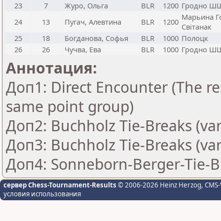
23
7
Журо, Ольга
BLR
1200
Гродно Ш
Марьина Г
24
13
Пугач, Алевтина
BLR
1200
Свiтанак
25
18
Богданова, Софья
BLR
1000
Полоцк
26
26
Чучва, Ева
BLR
1000
Гродно Ш
Аннотация:
Доп1: Direct Encounter (The res
same point group)
Доп2: Buchholz Tie-Breaks (var
Доп3: Buchholz Tie-Breaks (var
Доп4: Sonneborn-Berger-Tie-Br
сервер Chess-Tournament-Results
© 2006-2026 Heinz Herzog
, CMS-
условия использования