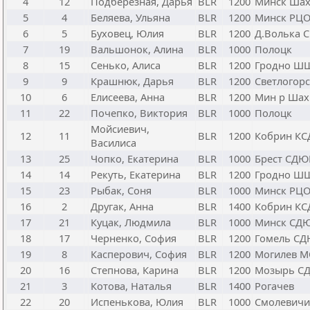
4
12
Подберезная, Дарья
BLR
1200
Минск Ша
5
4
Беляева, Ульяна
BLR
1200
Минск РЦ
6
5
Буховец, Юлия
BLR
1200
Д.Волька 
7
19
Вальшонок, Алина
BLR
1000
Полоцк
8
15
Сенько, Алиса
BLR
1200
Гродно ШШ
9
9
Крашнюк, Дарья
BLR
1200
Светлогор
10
6
Елисеева, Анна
BLR
1200
Мин р Шах
11
22
Почепко, Виктория
BLR
1000
Полоцк
Мойсиевич,
12
11
BLR
1200
Кобрин К
Василиса
13
25
Чопко, Екатерина
BLR
1000
Брест СД
14
14
Рекуть, Екатерина
BLR
1200
Гродно Ш
15
23
Рыбак, Соня
BLR
1000
Минск РЦ
16
2
Другак, Анна
BLR
1400
Кобрин К
17
21
Куцак, Людмила
BLR
1000
Минск СД
18
17
Черненко, София
BLR
1200
Гомель С
19
8
Касперович, София
BLR
1200
Могилев 
20
16
Степнова, Карина
BLR
1200
Мозырь С
21
3
Котова, Наталья
BLR
1400
Рогачев
22
20
Испенькова, Юлия
BLR
1000
Смолевичи