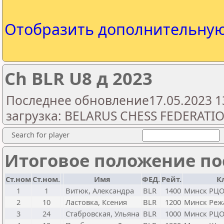
Отобразить дополнительну
Ch BLR U8 д 2023
Последнее обновление17.05.2023 1
загрузка: BELARUS CHESS FEDERATI
Search for player
Итоговое положение пос
Ст.ном
Ст.ном.
Имя
ФЕД.
Рейт.
К
1
1
Витюк, Александра
BLR
1400
Минск РЦ
2
10
Ластовка, Ксения
BLR
1200
Минск Реж
3
24
Стабровская, Ульяна
BLR
1000
Минск РЦ