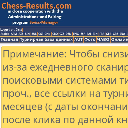
Logged on: Gast
Arabic
ARM
AZE
BIH
BUL
CAT
CHN
CRO
CZE
DEN
ENG
ESP
FAI
FIN
FRA
GER
GRE
INA
I
Главная
Турнирная база данных
AUT
Фото
ЧАВО
Онлайн
Примечание: Чтобы снизи
из-за ежедневного скани
поисковыми системами ти
проч., все ссылки на тур
месяцев (с даты окончан
после клика по данной кн