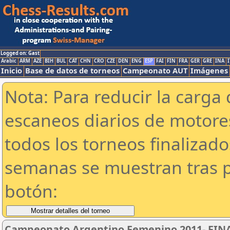
Logged on: Gast
Arabic
ARM
AZE
BIH
BUL
CAT
CHN
CRO
CZE
DEN
ENG
ESP
FAI
FIN
FRA
GER
GRE
INA
I
Inicio
Base de datos de torneos
Campeonato AUT
Imágenes
Nota: Para reducir la carga 
escaneos diarios de motor
todos los torneos finalizad
semanas se muestran tras p
botón:
Campeonato Argentino Femenino 2011- FINA