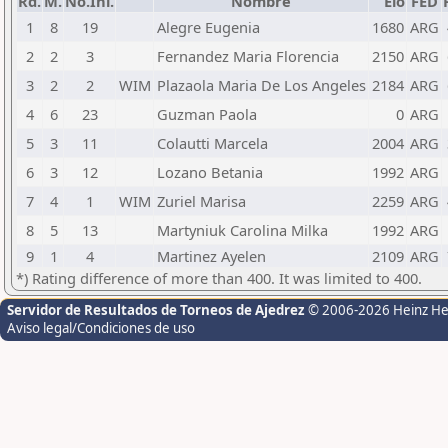
Rd.
M.
No.Ini.
Nombre
Elo
FED
1
8
19
Alegre Eugenia
1680
ARG
2
2
3
Fernandez Maria Florencia
2150
ARG
3
2
2
WIM
Plazaola Maria De Los Angeles
2184
ARG
4
6
23
Guzman Paola
0
ARG
5
3
11
Colautti Marcela
2004
ARG
6
3
12
Lozano Betania
1992
ARG
7
4
1
WIM
Zuriel Marisa
2259
ARG
8
5
13
Martyniuk Carolina Milka
1992
ARG
9
1
4
Martinez Ayelen
2109
ARG
*) Rating difference of more than 400. It was limited to 400.
Servidor de Resultados de Torneos de Ajedrez
© 2006-2026 Heinz H
Aviso legal/Condiciones de uso