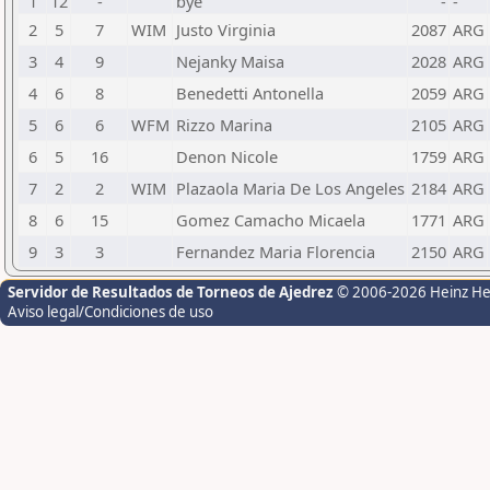
1
12
-
bye
-
-
2
5
7
WIM
Justo Virginia
2087
ARG
3
4
9
Nejanky Maisa
2028
ARG
4
6
8
Benedetti Antonella
2059
ARG
5
6
6
WFM
Rizzo Marina
2105
ARG
6
5
16
Denon Nicole
1759
ARG
7
2
2
WIM
Plazaola Maria De Los Angeles
2184
ARG
8
6
15
Gomez Camacho Micaela
1771
ARG
9
3
3
Fernandez Maria Florencia
2150
ARG
Servidor de Resultados de Torneos de Ajedrez
© 2006-2026 Heinz H
Aviso legal/Condiciones de uso