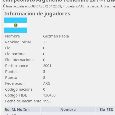
Última actualización03.07.2012 04:22:08, Propietario/Última carga: IA Dra. I
Información de jugadores
Nombre
Guzman Paola
Ranking inicial
23
Elo
0
Elo nacional
0
Elo internacional
0
Performance
2001
Puntos
5
Puesto
8
Federación
ARG
Código nacional
0
Código FIDE
136450
Fecha de nacimiento
1993
Rd.
M.
No.Ini.
Nombre
Elo
FED