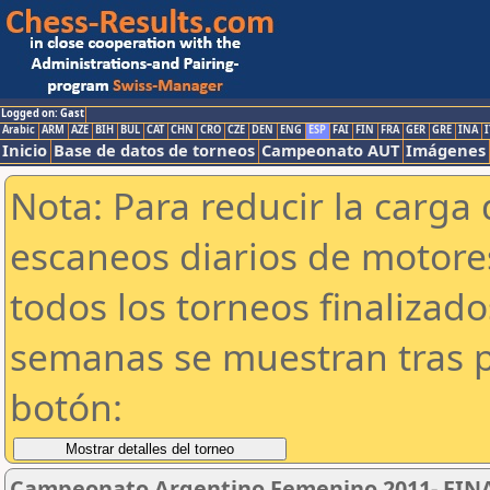
Logged on: Gast
Arabic
ARM
AZE
BIH
BUL
CAT
CHN
CRO
CZE
DEN
ENG
ESP
FAI
FIN
FRA
GER
GRE
INA
I
Inicio
Base de datos de torneos
Campeonato AUT
Imágenes
Nota: Para reducir la carga 
escaneos diarios de motor
todos los torneos finalizad
semanas se muestran tras p
botón:
Campeonato Argentino Femenino 2011- FINA