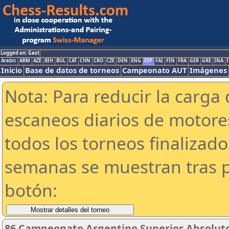
Logged on: Gast
Arabic
ARM
AZE
BIH
BUL
CAT
CHN
CRO
CZE
DEN
ENG
ESP
FAI
FIN
FRA
GER
GRE
INA
I
Inicio
Base de datos de torneos
Campeonato AUT
Imágenes
Nota: Para reducir la carga 
escaneos diarios de motor
todos los torneos finalizad
semanas se muestran tras p
botón:
86 Campeonato Argentino Superior Absoluto 