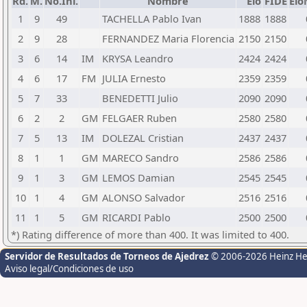
Rd.
M.
No.Ini.
Nombre
Elo
FIDE
Elo
1
9
49
TACHELLA Pablo Ivan
1888
1888
2
9
28
FERNANDEZ Maria Florencia
2150
2150
3
6
14
IM
KRYSA Leandro
2424
2424
4
6
17
FM
JULIA Ernesto
2359
2359
5
7
33
BENEDETTI Julio
2090
2090
6
2
2
GM
FELGAER Ruben
2580
2580
7
5
13
IM
DOLEZAL Cristian
2437
2437
8
1
1
GM
MARECO Sandro
2586
2586
9
1
3
GM
LEMOS Damian
2545
2545
10
1
4
GM
ALONSO Salvador
2516
2516
11
1
5
GM
RICARDI Pablo
2500
2500
*) Rating difference of more than 400. It was limited to 400.
Servidor de Resultados de Torneos de Ajedrez
© 2006-2026 Heinz H
Aviso legal/Condiciones de uso