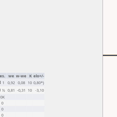
es.
we
w-we
K
elo+/-
1
0,92
0,08
10
0,80*)
½
0,81
-0,31
10
-3,10
 0K
- 0
- 0
- 0