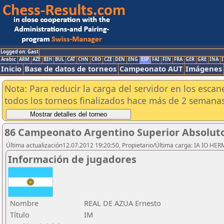
Logged on: Gast
Arabic
ARM
AZE
BIH
BUL
CAT
CHN
CRO
CZE
DEN
ENG
ESP
FAI
FIN
FRA
GER
GRE
INA
I
Inicio
Base de datos de torneos
Campeonato AUT
Imágenes
Nota: Para reducir la carga del servidor en los esc
todos los torneos finalizados hace más de 2 semanas
86 Campeonato Argentino Superior Absoluto 
Última actualización12.07.2012 19:20:50, Propietario/Última carga: IA IO HE
Información de jugadores
Nombre
REAL DE AZUA Ernesto
Título
IM