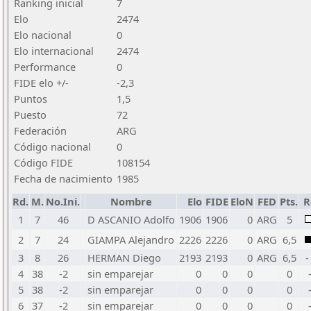
Ranking inicial
7
Elo
2474
Elo nacional
0
Elo internacional
2474
Performance
0
FIDE elo +/-
-2,3
Puntos
1,5
Puesto
72
Federación
ARG
Código nacional
0
Código FIDE
108154
Fecha de nacimiento
1985
Rd.
M.
No.Ini.
Nombre
Elo
FIDE
EloN
FED
Pts.
R
1
7
46
D ASCANIO Adolfo
1906
1906
0
ARG
5
2
7
24
GIAMPA Alejandro
2226
2226
0
ARG
6,5
3
8
26
HERMAN Diego
2193
2193
0
ARG
6,5
-
4
38
-2
sin emparejar
0
0
0
0
5
38
-2
sin emparejar
0
0
0
0
6
37
-2
sin emparejar
0
0
0
0