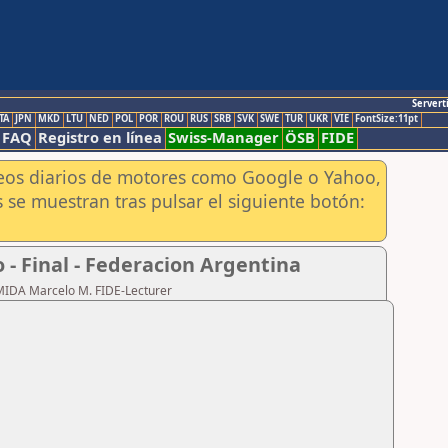
Servert
TA
JPN
MKD
LTU
NED
POL
POR
ROU
RUS
SRB
SVK
SWE
TUR
UKR
VIE
FontSize:11pt
FAQ
Registro en línea
Swiss-Manager
ÖSB
FIDE
aneos diarios de motores como Google o Yahoo,
 se muestran tras pulsar el siguiente botón:
- Final - Federacion Argentina
RMIDA Marcelo M. FIDE-Lecturer