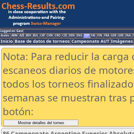
Logged on: Gast
Arabic
ARM
AZE
BIH
BUL
CAT
CHN
CRO
CZE
DEN
ENG
ESP
FAI
FIN
FRA
GER
GRE
INA
I
Inicio
Base de datos de torneos
Campeonato AUT
Imágenes
Nota: Para reducir la carga 
escaneos diarios de motor
todos los torneos finalizad
semanas se muestran tras p
botón:
86 Campeonato Argentino Superior Absoluto 