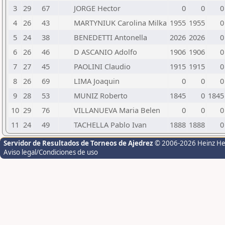
3
29
67
JORGE Hector
0
0
0
4
26
43
MARTYNIUK Carolina Milka
1955
1955
0
5
24
38
BENEDETTI Antonella
2026
2026
0
6
26
46
D ASCANIO Adolfo
1906
1906
0
7
27
45
PAOLINI Claudio
1915
1915
0
8
26
69
LIMA Joaquin
0
0
0
9
28
53
MUNIZ Roberto
1845
0
1845
10
29
76
VILLANUEVA Maria Belen
0
0
0
11
24
49
TACHELLA Pablo Ivan
1888
1888
0
Servidor de Resultados de Torneos de Ajedrez
© 2006-2026 Heinz H
Aviso legal/Condiciones de uso