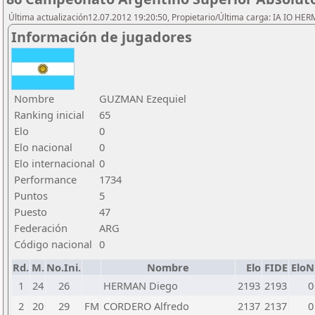
Última actualización12.07.2012 19:20:50, Propietario/Última carga: IA IO HE
Información de jugadores
Nombre
GUZMAN Ezequiel
Ranking inicial
65
Elo
0
Elo nacional
0
Elo internacional
0
Performance
1734
Puntos
5
Puesto
47
Federación
ARG
Código nacional
0
Rd.
M.
No.Ini.
Nombre
Elo
FIDE
EloN
1
24
26
HERMAN Diego
2193
2193
0
2
20
29
FM
CORDERO Alfredo
2137
2137
0