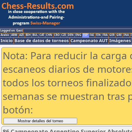
Logged on: Gast
Arabic
ARM
AZE
BIH
BUL
CAT
CHN
CRO
CZE
DEN
ENG
ESP
FAI
FIN
FRA
GER
GRE
INA
I
Inicio
Base de datos de torneos
Campeonato AUT
Imágenes
Nota: Para reducir la carga 
escaneos diarios de motor
todos los torneos finalizad
semanas se muestran tras p
botón:
86 Campeonato Argentino Superior Absoluto 