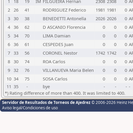
1
18
19
IM
FILGUEIRA Hernan
2308
2308
0
A
2
26
41
RODRIGUEZ Federico
1981
1981
0
A
3
30
38
BENEDETTI Antonella
2026
2026
0
A
4
36
62
D ASCANIO Florencia
0
0
0
A
5
34
70
LIMA Damian
0
0
0
A
6
36
61
CESPEDES Juan
0
0
0
A
7
33
56
CORONEL Nestor
1742
1742
0
A
8
30
74
ROA Carlos
0
0
0
A
9
32
76
VILLANUEVA Maria Belen
0
0
0
A
10
34
75
SOSA Carlos
0
0
0
A
11
35
-
bye
-
-
-
-
*) Rating difference of more than 400. It was limited to 400.
Servidor de Resultados de Torneos de Ajedrez
© 2006-2026 Heinz H
Aviso legal/Condiciones de uso