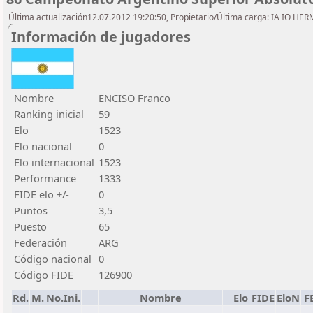
Última actualización12.07.2012 19:20:50, Propietario/Última carga: IA IO HE
Información de jugadores
Nombre
ENCISO Franco
Ranking inicial
59
Elo
1523
Elo nacional
0
Elo internacional
1523
Performance
1333
FIDE elo +/-
0
Puntos
3,5
Puesto
65
Federación
ARG
Código nacional
0
Código FIDE
126900
Rd.
M.
No.Ini.
Nombre
Elo
FIDE
EloN
F