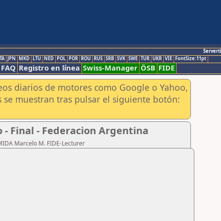
Servert
TA
JPN
MKD
LTU
NED
POL
POR
ROU
RUS
SRB
SVK
SWE
TUR
UKR
VIE
FontSize:11pt
FAQ
Registro en línea
Swiss-Manager
ÖSB
FIDE
aneos diarios de motores como Google o Yahoo,
 se muestran tras pulsar el siguiente botón:
- Final - Federacion Argentina
RMIDA Marcelo M. FIDE-Lecturer