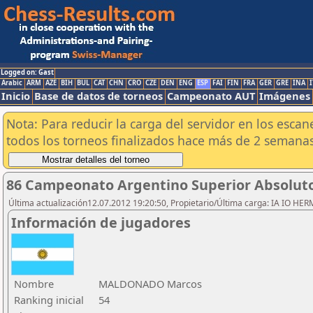
Logged on: Gast
Arabic
ARM
AZE
BIH
BUL
CAT
CHN
CRO
CZE
DEN
ENG
ESP
FAI
FIN
FRA
GER
GRE
INA
I
Inicio
Base de datos de torneos
Campeonato AUT
Imágenes
Nota: Para reducir la carga del servidor en los esc
todos los torneos finalizados hace más de 2 semanas
86 Campeonato Argentino Superior Absoluto 
Última actualización12.07.2012 19:20:50, Propietario/Última carga: IA IO HE
Información de jugadores
Nombre
MALDONADO Marcos
Ranking inicial
54