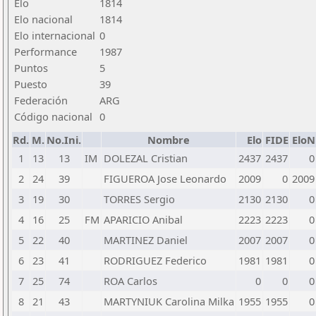
Elo
1814
Elo nacional
1814
Elo internacional
0
Performance
1987
Puntos
5
Puesto
39
Federación
ARG
Código nacional
0
Rd.
M.
No.Ini.
Nombre
Elo
FIDE
EloN
1
13
13
IM
DOLEZAL Cristian
2437
2437
0
2
24
39
FIGUEROA Jose Leonardo
2009
0
2009
3
19
30
TORRES Sergio
2130
2130
0
4
16
25
FM
APARICIO Anibal
2223
2223
0
5
22
40
MARTINEZ Daniel
2007
2007
0
6
23
41
RODRIGUEZ Federico
1981
1981
0
7
25
74
ROA Carlos
0
0
0
8
21
43
MARTYNIUK Carolina Milka
1955
1955
0