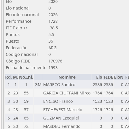
Elo
2026
Elo nacional
0
Elo internacional
2026
Performance
1728
FIDE elo +/-
-38,5
Puntos
5,5
Puesto
36
Federación
ARG
Código nacional
0
Código FIDE
170976
Fecha de nacimiento
1993
Rd.
M.
No.Ini.
Nombre
Elo
FIDE
EloN
F
1
1
1
GM
MARECO Sandro
2586
2586
0
A
2
23
55
GARCIA CIUFFANI Mirco
1764
1764
0
A
3
30
59
ENCISO Franco
1523
1523
0
A
4
23
57
ETCHEVEST Marcelo
1726
1726
0
A
5
24
65
GUZMAN Ezequiel
0
0
0
A
6
20
72
MASDEU Fernando
0
0
0
A