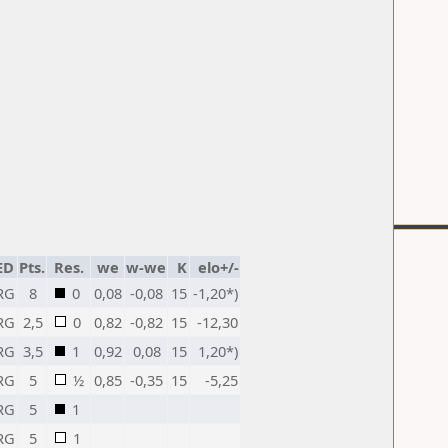
ED
Pts.
Res.
we
w-we
K
elo+/-
RG
8
0
0,08
-0,08
15
-1,20*)
RG
2,5
0
0,82
-0,82
15
-12,30
RG
3,5
1
0,92
0,08
15
1,20*)
RG
5
½
0,85
-0,35
15
-5,25
RG
5
1
RG
5
1