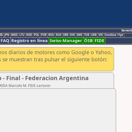
Servert
TA
JPN
MKD
LTU
NED
POL
POR
ROU
RUS
SRB
SVK
SWE
TUR
UKR
VIE
FontSize:11pt
FAQ
Registro en línea
Swiss-Manager
ÖSB
FIDE
aneos diarios de motores como Google o Yahoo,
 se muestran tras pulsar el siguiente botón:
- Final - Federacion Argentina
RMIDA Marcelo M. FIDE-Lecturer