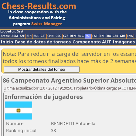
Logged on: Gast
Arabic
ARM
AZE
BIH
BUL
CAT
CHN
CRO
CZE
DEN
ENG
ESP
FAI
FIN
FRA
GER
GRE
INA
I
Inicio
Base de datos de torneos
Campeonato AUT
Imágenes
Nota: Para reducir la carga del servidor en los esc
todos los torneos finalizados hace más de 2 semanas
86 Campeonato Argentino Superior Absoluto 
Última actualización12.07.2012 19:20:50, Propietario/Última carga: IA IO HE
Información de jugadores
Nombre
BENEDETTI Antonella
Ranking inicial
38