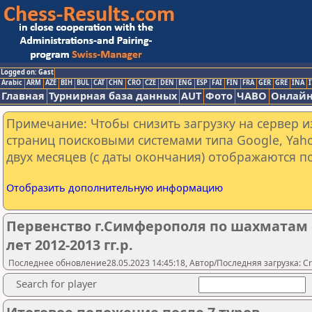
Logged on: Gast
Arabic
ARM
AZE
BIH
BUL
CAT
CHN
CRO
CZE
DEN
ENG
ESP
FAI
FIN
FRA
GER
GRE
INA
I
Главная
Турнирная база данных
AUT
Фото
ЧАВО
Онлайн
Примечание: Чтобы снизить загрузку на сервер и
страниц поисковыми системами типа Google, Yaho
двух месяцев (с даты окончания) отображаются по
Отобразить дополнительную информацию
Первенство г.Симферополя по шахматам 
лет 2012-2013 гг.р.
Последнее обновление28.05.2023 14:45:18, Автор/Последняя загрузка: Cr
Search for player