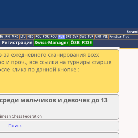
Servert
TA
JPN
MKD
LTU
NED
POL
POR
ROU
RUS
SRB
SVK
SWE
TUR
UKR
VIE
FontSize:11pt
 Регистрация
Swiss-Manager
ÖSB
FIDE
з-за ежедневного сканирования всех
o и проч., все ссылки на турниры старше
сле клика по данной кнопке :
среди мальчиков и девочек до 13
imean Chess Federation
Поиск