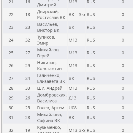
21
16
М13
RUS
0
Дмитрий
Двирский,
22
18
ВК
3ю
RUS
0
Ростислав ВК
Васильев,
23
23
ВК
RUS
0
Виктор ВК
Тупиков,
24
32
М13
RUS
0
Эмир
Михайлов,
25
27
М13
RUS
0
Герей
Никитин,
26
29
М13
RUS
0
Константин
Галиченко,
27
24
ВК
RUS
0
Елизавета ВК
28
33
Ши, Андрей
М13
RUS
0
Домбровская,
29
26
Д13
RUS
0
Василиса
30
25
Голев, Артем
U08
RUS
0
Михайлова,
31
28
ВК
RUS
0
Сафина ВК
Кузьменко,
32
19
М13
3ю
RUS
0