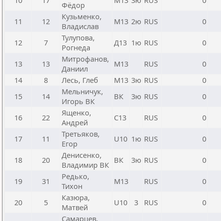
10
17
М13
3ю
RUS
0
Фёдор
Кузьменко,
11
12
М13
2ю
RUS
0
Владислав
Тулупова,
12
7
Д13
1ю
RUS
0
Рогнеда
Митрофанов,
13
13
М13
RUS
0
Даниил
14
8
Лесь, Глеб
М13
3ю
RUS
0
Мельничук,
15
14
ВК
3ю
RUS
0
Игорь ВК
Ященко,
16
22
С13
RUS
0
Андрей
Третьяков,
17
11
U10
1ю
RUS
0
Егор
Денисенко,
18
20
ВК
3ю
RUS
0
Владимир ВК
Редько,
19
31
М13
RUS
0
Тихон
Казюра,
20
5
U10
3
RUS
0
Матвей
Самарцев,