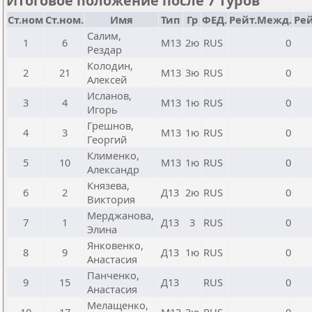
Итоговое положение после 7 туров
Ст.ном
Ст.ном.
Имя
Тип
Гр
ФЕД.
Рейт.Межд.
Рей
Салим,
1
6
М13
2ю
RUS
0
Рездар
Колодин,
2
21
М13
3ю
RUS
0
Алексей
Исланов,
3
4
М13
1ю
RUS
0
Игорь
Грешнов,
4
3
М13
1ю
RUS
0
Георгий
Клименко,
5
10
М13
1ю
RUS
0
Александр
Князева,
6
2
Д13
2ю
RUS
0
Виктория
Мерджанова,
7
1
Д13
3
RUS
0
Элина
Янковенко,
8
9
Д13
1ю
RUS
0
Анастасия
Панченко,
9
15
Д13
RUS
0
Анастасия
Мелащенко,