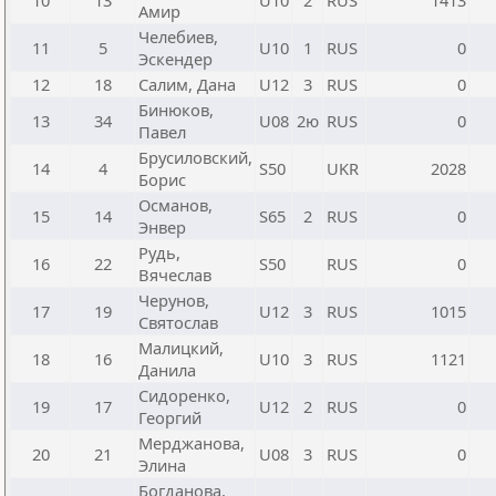
10
13
U10
2
RUS
1413
Амир
Челебиев,
11
5
U10
1
RUS
0
Эскендер
12
18
Салим, Дана
U12
3
RUS
0
Бинюков,
13
34
U08
2ю
RUS
0
Павел
Брусиловский,
14
4
S50
UKR
2028
Борис
Османов,
15
14
S65
2
RUS
0
Энвер
Рудь,
16
22
S50
RUS
0
Вячеслав
Черунов,
17
19
U12
3
RUS
1015
Святослав
Малицкий,
18
16
U10
3
RUS
1121
Данила
Сидоренко,
19
17
U12
2
RUS
0
Георгий
Мерджанова,
20
21
U08
3
RUS
0
Элина
Богданова,