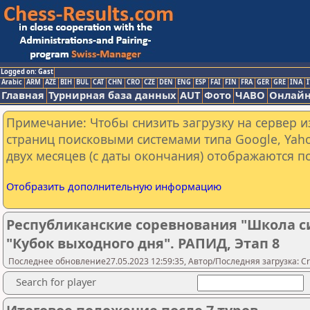
Logged on: Gast
Arabic
ARM
AZE
BIH
BUL
CAT
CHN
CRO
CZE
DEN
ENG
ESP
FAI
FIN
FRA
GER
GRE
INA
I
Главная
Турнирная база данных
AUT
Фото
ЧАВО
Онлайн
Примечание: Чтобы снизить загрузку на сервер и
страниц поисковыми системами типа Google, Yaho
двух месяцев (с даты окончания) отображаются по
Отобразить дополнительную информацию
Республиканские соревнования "Школа с
"Кубок выходного дня". РАПИД, Этап 8
Последнее обновление27.05.2023 12:59:35, Автор/Последняя загрузка: Cr
Search for player