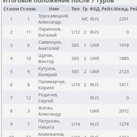
Итоговое положение после 7 туров
Ст.ном
Ст.ном.
Имя
Тип
Гр
ФЕД.
Рейт.Межд.
Ре
Трускавецкий,
1
1
МС
RUS
2291
Александр
Ларионов,
2
11
U12
2
RUS
0
Виталий
Саввопуло,
3
6
S65
1
UKR
1918
Анатолий
Щупак,
4
10
S65
2
UKR
1880
Виктор
Кутузов,
5
9
S65
2
UKR
2123
Валерий
Паламарчук,
6
8
U10
2
RUS
1411
Кирилл
Родичев,
7
12
RUS
0
Сергей
Жиган,
8
3
UKR
2072
Александр
Петросян,
9
7
U14
RUS
1278
Никита
Алимжанов,