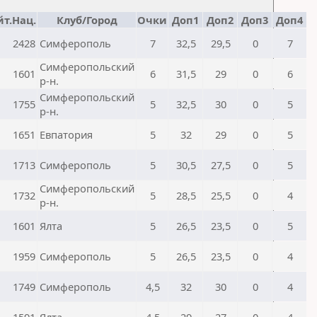
йт.Нац.
Клуб/Город
Очки
Доп1
Доп2
Доп3
Доп4
2428
Симферополь
7
32,5
29,5
0
7
Симферопольский
1601
6
31,5
29
0
6
р-н.
Симферопольский
1755
5
32,5
30
0
5
р-н.
1651
Евпатория
5
32
29
0
5
1713
Симферополь
5
30,5
27,5
0
5
Симферопольский
1732
5
28,5
25,5
0
4
р-н.
1601
Ялта
5
26,5
23,5
0
5
1959
Симферополь
5
26,5
23,5
0
4
1749
Симферополь
4,5
32
30
0
4