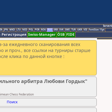
Servert
TA
JPN
MKD
LTU
NED
POL
POR
ROU
RUS
SRB
SVK
SWE
TUR
UKR
VIE
FontSize:11pt
 Регистрация
Swiss-Manager
ÖSB
FIDE
з-за ежедневного сканирования всех
o и проч., все ссылки на турниры старше
сле клика по данной кнопке :
ильного арбитра Любови Гордык"
imean Chess Federation
Поиск