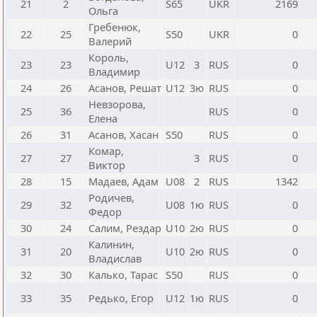
21
2
S65
UKR
2169
Ольга
Гребенюк,
22
25
S50
UKR
0
Валерий
Король,
23
23
U12
3
RUS
0
Владимир
24
26
Асанов, Решат
U12
3ю
RUS
0
Невзорова,
25
36
RUS
0
Елена
26
31
Асанов, Хасан
S50
RUS
0
Комар,
27
27
3
RUS
0
Виктор
28
15
Мадаев, Адам
U08
2
RUS
1342
Родичев,
29
32
U08
1ю
RUS
0
Федор
30
24
Салим, Рездар
U10
2ю
RUS
0
Калинин,
31
20
U10
2ю
RUS
0
Владислав
32
30
Калько, Тарас
S50
RUS
0
33
35
Редько, Егор
U12
1ю
RUS
0