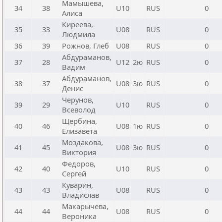
Мамышева,
34
38
U10
RUS
0
Алиса
Киреева,
35
33
U08
RUS
0
Людмила
36
39
Рожнов, Глеб
U08
RUS
0
Абдураманов,
37
28
U12
2ю
RUS
0
Вадим
Абдураманов,
38
37
U08
3ю
RUS
0
Денис
Черунов,
39
29
U10
RUS
0
Всеволод
Щербина,
40
46
U08
1ю
RUS
0
Елизавета
Моздакова,
41
45
U08
3ю
RUS
0
Виктория
Федоров,
42
40
U10
RUS
0
Сергей
Куварин,
43
43
U08
RUS
0
Владислав
Макарычева,
44
44
U08
RUS
0
Вероника