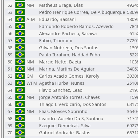
52
NM
Matheus Braga, Dias
4924
53
Pedro Henrique Correa, De Albuquerque
5869
54
AIM
Eduardo, Bassani
1809
55
Edmundo Roberto Ramos, Azevedo
784
56
Alexandre Pacheco, Saraiva
615
57
Fabio, Trombini
2720
58
Gilvan Nobrega, Dos Santos
130
59
Paulo Ibrahim, Haddad Filho
522
60
NM
Marcio Netto, Baeta
103
61
NM
Marina, Martins De Aguiar
3406
62
CM
Carlos Acacio Gomes, Karoly
3030
63
WFM
Agatha Hurba, Nunes
2510
64
Flavio Sanchez, Leao
219
65
NM
Jorge Antonio Torres, Chaves
159
66
Thiago L Verbicario, Dos Santos
6317
67
NM
Elias, Moyses Sobrinho
3640
68
Leandro Aurelio Da S, Santana
7174
69
Ezequiel Demetras, Silva
6927
70
Gabriel Andrade, Bastos
6871