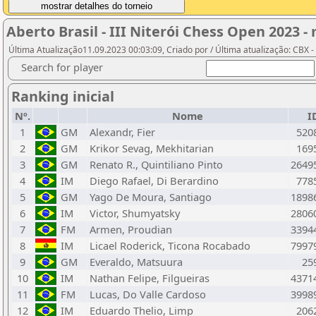
Aberto Brasil - III Niterói Chess Open 2023 -
Última Atualização11.09.2023 00:03:09, Criado por / Última atualização: CBX 
Search for player
Ranking inicial
Nº.
Nome
I
1
GM
Alexandr, Fier
520
2
GM
Krikor Sevag, Mekhitarian
169
3
GM
Renato R., Quintiliano Pinto
2649
4
IM
Diego Rafael, Di Berardino
778
5
GM
Yago De Moura, Santiago
1898
6
IM
Victor, Shumyatsky
2806
7
FM
Armen, Proudian
3394
8
IM
Licael Roderick, Ticona Rocabado
7997
9
GM
Everaldo, Matsuura
25
10
IM
Nathan Felipe, Filgueiras
4371
11
FM
Lucas, Do Valle Cardoso
3998
12
IM
Eduardo Thelio, Limp
206