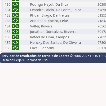
130
Rodrigo Haydt, Da Silva
3039
131
Leandro Bricio, Da Fonte Junior
5785
132
Rhuan Braga, De Freitas
5135
133
Anderson Ribeiro, Leite
7184
134
Valter, Ruvieri
7656
135
Jonathan Goncalves, Bezerra
6017
136
Rafael de Lima, Campos
7781
137
Hericky Dos Santos, De Oliveira
6780
138
Luca, Signorini
8013
Servidor de resultados de torneio de xadrez
© 2006-2026 Heinz Her
Detalhes legais / Termos de uso