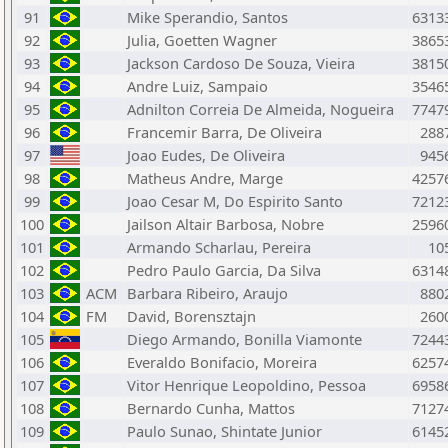
91
Mike Sperandio, Santos
6313
92
Julia, Goetten Wagner
3865
93
Jackson Cardoso De Souza, Vieira
3815
94
Andre Luiz, Sampaio
3546
95
Adnilton Correia De Almeida, Nogueira
7747
96
Francemir Barra, De Oliveira
288
97
Joao Eudes, De Oliveira
945
98
Matheus Andre, Marge
4257
99
Joao Cesar M, Do Espirito Santo
7212
100
Jailson Altair Barbosa, Nobre
2596
101
Armando Scharlau, Pereira
10
102
Pedro Paulo Garcia, Da Silva
6314
103
ACM
Barbara Ribeiro, Araujo
880
104
FM
David, Borensztajn
260
105
Diego Armando, Bonilla Viamonte
7244
106
Everaldo Bonifacio, Moreira
6257
107
Vitor Henrique Leopoldino, Pessoa
6958
108
Bernardo Cunha, Mattos
7127
109
Paulo Sunao, Shintate Junior
6145