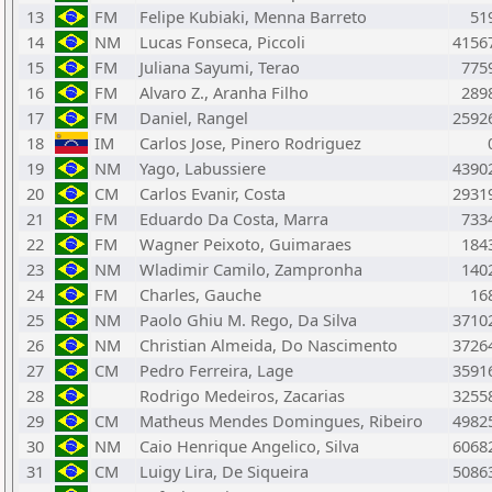
13
FM
Felipe Kubiaki, Menna Barreto
51
14
NM
Lucas Fonseca, Piccoli
4156
15
FM
Juliana Sayumi, Terao
775
16
FM
Alvaro Z., Aranha Filho
289
17
FM
Daniel, Rangel
2592
18
IM
Carlos Jose, Pinero Rodriguez
19
NM
Yago, Labussiere
4390
20
CM
Carlos Evanir, Costa
2931
21
FM
Eduardo Da Costa, Marra
733
22
FM
Wagner Peixoto, Guimaraes
184
23
NM
Wladimir Camilo, Zampronha
140
24
FM
Charles, Gauche
16
25
NM
Paolo Ghiu M. Rego, Da Silva
3710
26
NM
Christian Almeida, Do Nascimento
3726
27
CM
Pedro Ferreira, Lage
3591
28
Rodrigo Medeiros, Zacarias
3255
29
CM
Matheus Mendes Domingues, Ribeiro
4982
30
NM
Caio Henrique Angelico, Silva
6068
31
CM
Luigy Lira, De Siqueira
5086