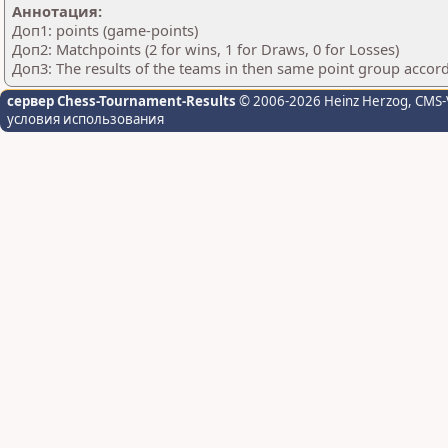
Аннотация:
Доп1: points (game-points)
Доп2: Matchpoints (2 for wins, 1 for Draws, 0 for Losses)
Доп3: The results of the teams in then same point group accor
сервер Chess-Tournament-Results
© 2006-2026 Heinz Herzog
, CMS-
условия использования