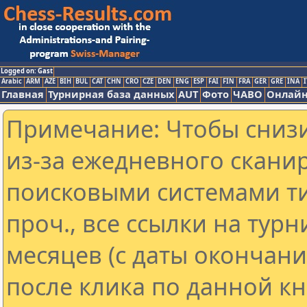
Logged on: Gast
Arabic
ARM
AZE
BIH
BUL
CAT
CHN
CRO
CZE
DEN
ENG
ESP
FAI
FIN
FRA
GER
GRE
INA
I
Главная
Турнирная база данных
AUT
Фото
ЧАВО
Онлайн
Примечание: Чтобы снизи
из-за ежедневного скани
поисковыми системами ти
проч., все ссылки на тур
месяцев (с даты окончан
после клика по данной кн