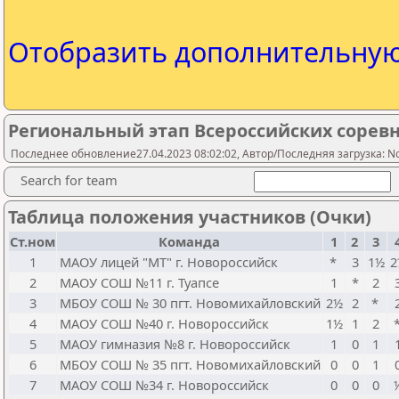
Отобразить дополнительну
Региональный этап Всероссийских сорев
Последнее обновление27.04.2023 08:02:02, Автор/Последняя загрузка: N
Search for team
Таблица положения участников (Очки)
Ст.ном
Команда
1
2
3
1
МАОУ лицей "МТ" г. Новороссийск
*
3
1½
2
2
МАОУ СОШ №11 г. Туапсе
1
*
2
3
МБОУ СОШ № 30 пгт. Новомихайловский
2½
2
*
4
МАОУ СОШ №40 г. Новороссийск
1½
1
2
5
МАОУ гимназия №8 г. Новороссийск
1
0
1
6
МБОУ СОШ № 35 пгт. Новомихайловский
0
0
1
7
МАОУ СОШ №34 г. Новороссийск
0
0
0