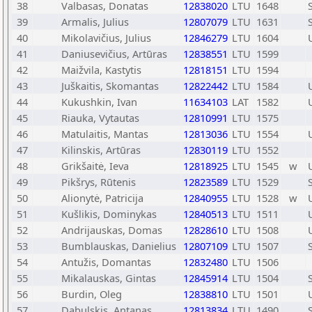
38
Valbasas, Donatas
12838020
LTU
1648
39
Armalis, Julius
12807079
LTU
1631
40
Mikolavičius, Julius
12846279
LTU
1604
41
Daniusevičius, Artūras
12838551
LTU
1599
42
Maižvila, Kastytis
12818151
LTU
1594
43
Juškaitis, Skomantas
12822442
LTU
1584
44
Kukushkin, Ivan
11634103
LAT
1582
45
Riauka, Vytautas
12810991
LTU
1575
46
Matulaitis, Mantas
12813036
LTU
1554
47
Kilinskis, Artūras
12830119
LTU
1552
48
Grikšaitė, Ieva
12818925
LTU
1545
w
49
Pikšrys, Rūtenis
12823589
LTU
1529
50
Alionytė, Patricija
12840955
LTU
1528
w
51
Kušlikis, Dominykas
12840513
LTU
1511
52
Andrijauskas, Domas
12828610
LTU
1508
53
Bumblauskas, Danielius
12807109
LTU
1507
54
Antužis, Domantas
12832480
LTU
1506
55
Mikalauskas, Gintas
12845914
LTU
1504
56
Burdin, Oleg
12838810
LTU
1501
57
Dabulskis, Antanas
12813834
LTU
1490