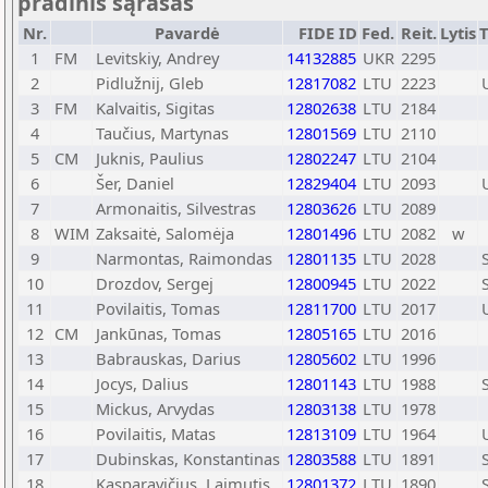
pradinis sąrašas
Nr.
Pavardė
FIDE ID
Fed.
Reit.
Lytis
T
1
FM
Levitskiy, Andrey
14132885
UKR
2295
2
Pidlužnij, Gleb
12817082
LTU
2223
3
FM
Kalvaitis, Sigitas
12802638
LTU
2184
4
Taučius, Martynas
12801569
LTU
2110
5
CM
Juknis, Paulius
12802247
LTU
2104
6
Šer, Daniel
12829404
LTU
2093
7
Armonaitis, Silvestras
12803626
LTU
2089
8
WIM
Zaksaitė, Salomėja
12801496
LTU
2082
w
9
Narmontas, Raimondas
12801135
LTU
2028
10
Drozdov, Sergej
12800945
LTU
2022
11
Povilaitis, Tomas
12811700
LTU
2017
12
CM
Jankūnas, Tomas
12805165
LTU
2016
13
Babrauskas, Darius
12805602
LTU
1996
14
Jocys, Dalius
12801143
LTU
1988
15
Mickus, Arvydas
12803138
LTU
1978
16
Povilaitis, Matas
12813109
LTU
1964
17
Dubinskas, Konstantinas
12803588
LTU
1891
18
Kasparavičius, Laimutis
12801372
LTU
1890