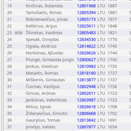
19
Kinčinas, Rolandas
12801968
LTU
1887
20
Tamošaitis, Rimas
12805394
LTU
1887
21
Ridzvanavičius, Jonas
12805173
LTU
1877
22
Ketlėrius, Arijus
12825611
LTU
1848
23
AIM
Žilinskas, Vaidotas
12805483
LTU
1821
24
Spevak, Dovydas
12834530
LTU
1770
25
Ogiala, Andrius
12814822
LTU
1745
26
Norkūnas, Ąžuolas
12826626
LTU
1744
27
Plungė, Gintautas Jurgis
12800627
LTU
1742
28
Jankus, Giedrius
12810983
LTU
1735
29
Masaitis, Romas
12818160
LTU
1727
30
Miškenis, Gintautas
12813877
LTU
1727
31
Čiornas, Vasilijus
12802948
LTU
1726
32
Gincas, Arūnas
12802611
LTU
1723
33
Jankūnas, Valentinas
12803987
LTU
1723
34
Milius, Ignas
12826618
LTU
1708
35
Židanavičius, Eimutis
12806668
LTU
1702
36
Gaurylius, Tomas
12813842
LTU
1691
37
Jonelys, Valdas
12807877
LTU
1654