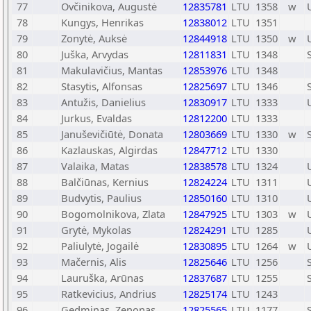
77
Ovčinikova, Augustė
12835781
LTU
1358
w
78
Kungys, Henrikas
12838012
LTU
1351
79
Zonytė, Auksė
12844918
LTU
1350
w
80
Juška, Arvydas
12811831
LTU
1348
81
Makulavičius, Mantas
12853976
LTU
1348
82
Stasytis, Alfonsas
12825697
LTU
1346
83
Antužis, Danielius
12830917
LTU
1333
84
Jurkus, Evaldas
12812200
LTU
1333
85
Januševičiūtė, Donata
12803669
LTU
1330
w
86
Kazlauskas, Algirdas
12847712
LTU
1330
87
Valaika, Matas
12838578
LTU
1324
88
Balčiūnas, Kernius
12824224
LTU
1311
89
Budvytis, Paulius
12850160
LTU
1310
90
Bogomolnikova, Zlata
12847925
LTU
1303
w
91
Grytė, Mykolas
12824291
LTU
1285
92
Paliulytė, Jogailė
12830895
LTU
1264
w
93
Mačernis, Alis
12825646
LTU
1256
94
Lauruška, Arūnas
12837687
LTU
1255
95
Ratkevicius, Andrius
12825174
LTU
1243
96
Gedminas, Zenonas
12825565
LTU
1177