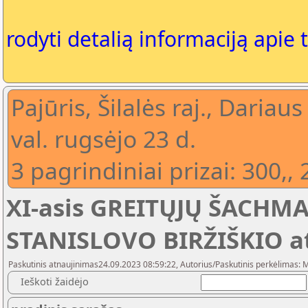
rodyti detalią informaciją apie 
Pajūris, Šilalės raj., Dariau
val. rugsėjo 23 d.
3 pagrindiniai prizai: 300,,
XI-asis GREITŲJŲ ŠACHMA
STANISLOVO BIRŽIŠKIO a
Paskutinis atnaujinimas24.09.2023 08:59:22, Autorius/Paskutinis perkėlimas: M
Ieškoti žaidėjo