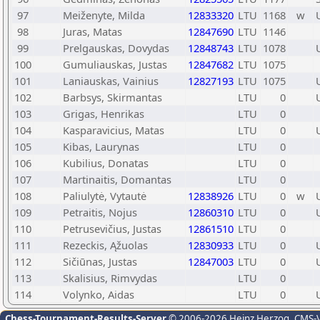
97
Meiženyte, Milda
12833320
LTU
1168
w
98
Juras, Matas
12847690
LTU
1146
99
Prelgauskas, Dovydas
12848743
LTU
1078
100
Gumuliauskas, Justas
12847682
LTU
1075
101
Laniauskas, Vainius
12827193
LTU
1075
102
Barbsys, Skirmantas
LTU
0
103
Grigas, Henrikas
LTU
0
104
Kasparavicius, Matas
LTU
0
105
Kibas, Laurynas
LTU
0
106
Kubilius, Donatas
LTU
0
107
Martinaitis, Domantas
LTU
0
108
Paliulytė, Vytautė
12838926
LTU
0
w
109
Petraitis, Nojus
12860310
LTU
0
110
Petrusevičius, Justas
12861510
LTU
0
111
Rezeckis, Ąžuolas
12830933
LTU
0
112
Sičiūnas, Justas
12847003
LTU
0
113
Skalisius, Rimvydas
LTU
0
114
Volynko, Aidas
LTU
0
Chess-Tournament-Results-Server
© 2006-2026 Heinz Herzog
, CMS-