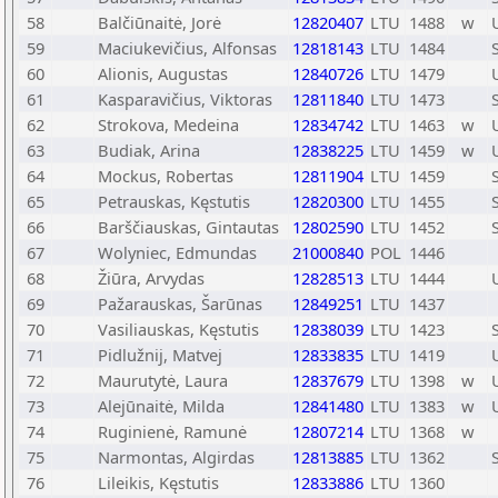
58
Balčiūnaitė, Jorė
12820407
LTU
1488
w
59
Maciukevičius, Alfonsas
12818143
LTU
1484
60
Alionis, Augustas
12840726
LTU
1479
61
Kasparavičius, Viktoras
12811840
LTU
1473
62
Strokova, Medeina
12834742
LTU
1463
w
63
Budiak, Arina
12838225
LTU
1459
w
64
Mockus, Robertas
12811904
LTU
1459
65
Petrauskas, Kęstutis
12820300
LTU
1455
66
Barščiauskas, Gintautas
12802590
LTU
1452
67
Wolyniec, Edmundas
21000840
POL
1446
68
Žiūra, Arvydas
12828513
LTU
1444
69
Pažarauskas, Šarūnas
12849251
LTU
1437
70
Vasiliauskas, Kęstutis
12838039
LTU
1423
71
Pidlužnij, Matvej
12833835
LTU
1419
72
Maurutytė, Laura
12837679
LTU
1398
w
73
Alejūnaitė, Milda
12841480
LTU
1383
w
74
Ruginienė, Ramunė
12807214
LTU
1368
w
75
Narmontas, Algirdas
12813885
LTU
1362
76
Lileikis, Kęstutis
12833886
LTU
1360