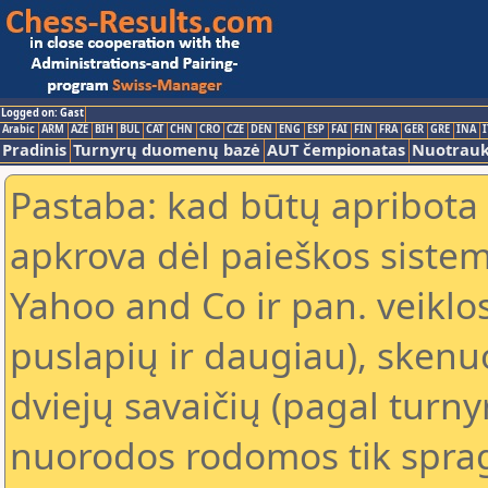
Logged on: Gast
Arabic
ARM
AZE
BIH
BUL
CAT
CHN
CRO
CZE
DEN
ENG
ESP
FAI
FIN
FRA
GER
GRE
INA
I
Pradinis
Turnyrų duomenų bazė
AUT čempionatas
Nuotrau
Pastaba: kad būtų apribota
apkrova dėl paieškos sistem
Yahoo and Co ir pan. veiklo
puslapių ir daugiau), skenu
dviejų savaičių (pagal turn
nuorodos rodomos tik spragt