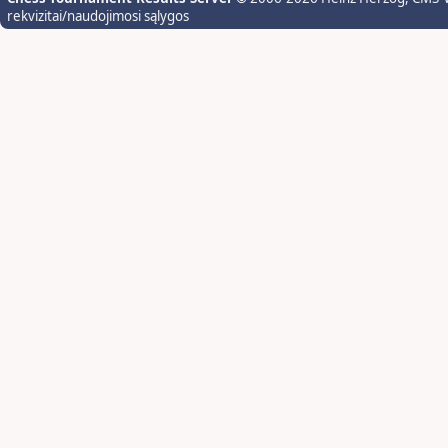
rekvizitai/naudojimosi sąlygos