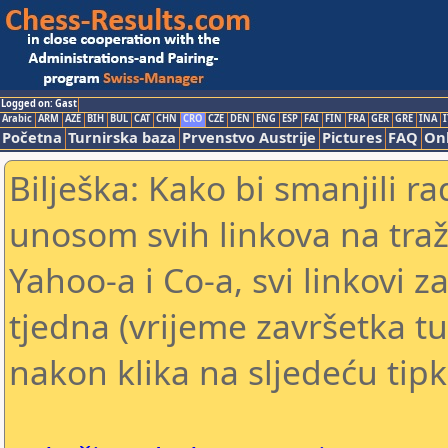
Logged on: Gast
Arabic
ARM
AZE
BIH
BUL
CAT
CHN
CRO
CZE
DEN
ENG
ESP
FAI
FIN
FRA
GER
GRE
INA
I
Početna
Turnirska baza
Prvenstvo Austrije
Pictures
FAQ
Onl
Bilješka: Kako bi smanjili 
unosom svih linkova na traž
Yahoo-a i Co-a, svi linkovi z
tjedna (vrijeme završetka tu
nakon klika na sljedeću tipk