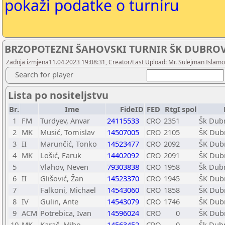
pokaži podatke o turniru
BRZOPOTEZNI ŠAHOVSKI TURNIR ŠK DUBROV
Zadnja izmjena11.04.2023 19:08:31, Creator/Last Upload: Mr. Sulejman Islamo
Search for player
Lista po nositeljstvu
Br.
Ime
FideID
FED
RtgI
spol
1
FM
Turdyev, Anvar
24115533
CRO
2351
Šk Dub
2
MK
Musić, Tomislav
14507005
CRO
2105
ŠK Dub
3
II
Marunčić, Tonko
14523477
CRO
2092
ŠK Dub
4
MK
Lošić, Faruk
14402092
CRO
2091
ŠK Dub
5
Vlahov, Neven
79303838
CRO
1958
Šk Dub
6
II
Glišović, Žan
14523370
CRO
1945
ŠK Dub
7
Falkoni, Michael
14543060
CRO
1858
ŠK Dub
8
IV
Gulin, Ante
14543079
CRO
1746
ŠK Dub
9
ACM
Potrebica, Ivan
14596024
CRO
0
ŠK Dub
10
MK
Karač, Miho
14563452
CRO
0
Šk Dub