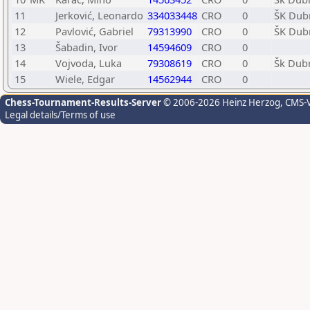
11
Jerković, Leonardo
334033448
CRO
0
ŠK Dub
12
Pavlović, Gabriel
79313990
CRO
0
ŠK Dub
13
Šabadin, Ivor
14594609
CRO
0
14
Vojvoda, Luka
79308619
CRO
0
Šk Dub
15
Wiele, Edgar
14562944
CRO
0
Chess-Tournament-Results-Server
© 2006-2026 Heinz Herzog
, CMS-
Legal details/Terms of use