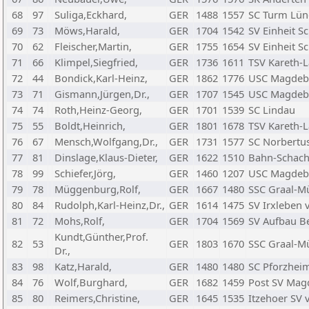
68
97
Suliga,Eckhard,
GER
1488
1557
SC Turm Lün
69
73
Möws,Harald,
GER
1704
1542
SV Einheit S
70
62
Fleischer,Martin,
GER
1755
1654
SV Einheit S
71
66
Klimpel,Siegfried,
GER
1736
1611
TSV Kareth-
72
44
Bondick,Karl-Heinz,
GER
1862
1776
USC Magdeb
73
71
Gismann,Jürgen,Dr.,
GER
1707
1545
USC Magdeb
74
74
Roth,Heinz-Georg,
GER
1701
1539
SC Lindau
75
55
Boldt,Heinrich,
GER
1801
1678
TSV Kareth-
76
67
Mensch,Wolfgang,Dr.,
GER
1731
1577
SC Norbertu
77
81
Dinslage,Klaus-Dieter,
GER
1622
1510
Bahn-Schach
78
99
Schiefer,Jörg,
GER
1460
1207
USC Magdeb
79
78
Müggenburg,Rolf,
GER
1667
1480
SSC Graal-Mü
80
84
Rudolph,Karl-Heinz,Dr.,
GER
1614
1475
SV Irxleben 
81
72
Mohs,Rolf,
GER
1704
1569
SV Aufbau B
Kundt,Günther,Prof.
82
53
GER
1803
1670
SSC Graal-Mü
Dr.,
83
98
Katz,Harald,
GER
1480
1480
SC Pforzhei
84
76
Wolf,Burghard,
GER
1682
1459
Post SV Mag
85
80
Reimers,Christine,
GER
1645
1535
Itzehoer SV 