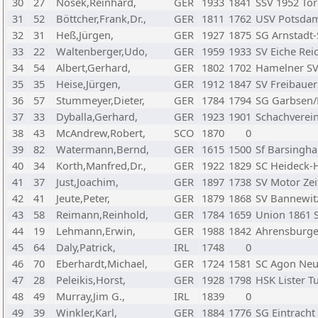
30
27
Nosek,Reinhard,
GER
1933
1841
SSV 1952 Tor
31
52
Böttcher,Frank,Dr.,
GER
1811
1762
USV Potsdam 
32
31
Heß,Jürgen,
GER
1927
1875
SG Arnstadt-
33
22
Waltenberger,Udo,
GER
1959
1933
SV Eiche Re
34
54
Albert,Gerhard,
GER
1802
1702
Hamelner S
35
35
Heise,Jürgen,
GER
1912
1847
SV Freibauer
36
57
Stummeyer,Dieter,
GER
1784
1794
SG Garbsen/
37
33
Dyballa,Gerhard,
GER
1923
1901
Schachverein
38
43
McAndrew,Robert,
SCO
1870
0
39
82
Watermann,Bernd,
GER
1615
1500
Sf Barsingha
40
34
Korth,Manfred,Dr.,
GER
1922
1829
SC Heideck-H
41
37
Just,Joachim,
GER
1897
1738
SV Motor Zei
42
41
Jeute,Peter,
GER
1879
1868
SV Bannewit
43
58
Reimann,Reinhold,
GER
1784
1659
Union 1861 
44
19
Lehmann,Erwin,
GER
1988
1842
Ahrensburge
45
64
Daly,Patrick,
IRL
1748
0
46
70
Eberhardt,Michael,
GER
1724
1581
SC Agon Ne
47
28
Peleikis,Horst,
GER
1928
1798
HSK Lister T
48
49
Murray,Jim G.,
IRL
1839
0
49
39
Winkler,Karl,
GER
1884
1776
SG Eintrach