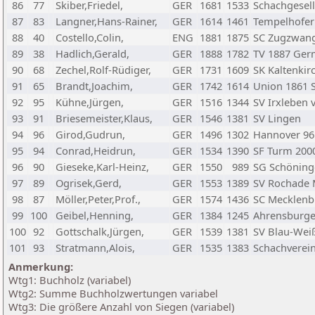
86
77
Skiber,Friedel,
GER
1681
1533
Schachgesell
87
83
Langner,Hans-Rainer,
GER
1614
1461
Tempelhofer
88
40
Costello,Colin,
ENG
1881
1875
SC Zugzwang 
89
38
Hadlich,Gerald,
GER
1888
1782
TV 1887 Ger
90
68
Zechel,Rolf-Rüdiger,
GER
1731
1609
SK Kaltenkir
91
65
Brandt,Joachim,
GER
1742
1614
Union 1861 
92
95
Kühne,Jürgen,
GER
1516
1344
SV Irxleben 
93
91
Briesemeister,Klaus,
GER
1546
1381
SV Lingen
94
96
Girod,Gudrun,
GER
1496
1302
Hannover 96
95
94
Conrad,Heidrun,
GER
1534
1390
SF Turm 200
96
90
Gieseke,Karl-Heinz,
GER
1550
989
SG Schöninge
97
89
Ogrisek,Gerd,
GER
1553
1389
SV Rochade 
98
87
Möller,Peter,Prof.,
GER
1574
1436
SC Mecklenb
99
100
Geibel,Henning,
GER
1384
1245
Ahrensburge
100
92
Gottschalk,Jürgen,
GER
1539
1381
SV Blau-Wei
101
93
Stratmann,Alois,
GER
1535
1383
Schachverein
Anmerkung:
Wtg1: Buchholz (variabel)
Wtg2: Summe Buchholzwertungen variabel
Wtg3: Die größere Anzahl von Siegen (variabel)