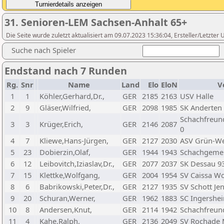
31. Senioren-LEM Sachsen-Anhalt 65+
Die Seite wurde zuletzt aktualisiert am 09.07.2023 15:36:04, Ersteller/Letzte
Suche nach Spieler
Endstand nach 7 Runden
Rg.
Snr
Name
Land
Elo
EloN
V
1
1
Köhler,Gerhard,Dr.,
GER
2185
2163
USV Halle
2
9
Gläser,Wilfried,
GER
2098
1985
SK Anderten
Schachfreun
3
3
Krüger,Erich,
GER
2146
2087
0
4
7
Kliewe,Hans-Jürgen,
GER
2127
2030
ASV Grün-W
5
23
Dobierzin,Olaf,
GER
1944
1943
Schachgemei
6
12
Leibovitch,Iziaslav,Dr.,
GER
2077
2037
SK Dessau 9
7
15
Klettke,Wolfgang,
GER
2004
1954
SV Caissa Wo
8
6
Babrikowski,Peter,Dr.,
GER
2127
1935
SV Schott Je
9
20
Schuran,Werner,
GER
1962
1883
SC Ingershei
10
8
Andersen,Knut,
GER
2114
1942
Schachfreund
11
4
Kahe,Ralph,
GER
2136
2049
SV Rochade 