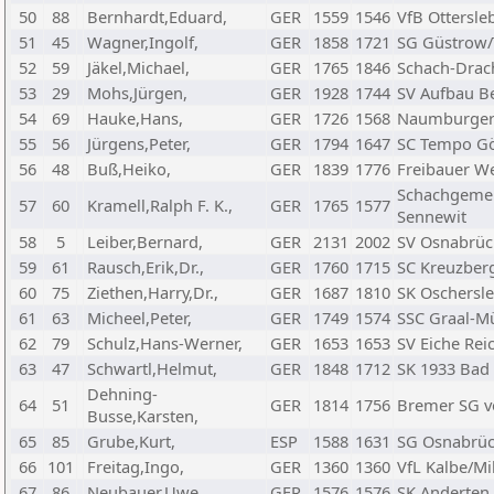
50
88
Bernhardt,Eduard,
GER
1559
1546
VfB Ottersle
51
45
Wagner,Ingolf,
GER
1858
1721
SG Güstrow/
52
59
Jäkel,Michael,
GER
1765
1846
Schach-Drac
53
29
Mohs,Jürgen,
GER
1928
1744
SV Aufbau B
54
69
Hauke,Hans,
GER
1726
1568
Naumburger 
55
56
Jürgens,Peter,
GER
1794
1647
SC Tempo Gö
56
48
Buß,Heiko,
GER
1839
1776
Freibauer 
Schachgemei
57
60
Kramell,Ralph F. K.,
GER
1765
1577
Sennewit
58
5
Leiber,Bernard,
GER
2131
2002
SV Osnabrüc
59
61
Rausch,Erik,Dr.,
GER
1760
1715
SC Kreuzberg
60
75
Ziethen,Harry,Dr.,
GER
1687
1810
SK Oschersl
61
63
Micheel,Peter,
GER
1749
1574
SSC Graal-Mü
62
79
Schulz,Hans-Werner,
GER
1653
1653
SV Eiche Re
63
47
Schwartl,Helmut,
GER
1848
1712
SK 1933 Bad
Dehning-
64
51
GER
1814
1756
Bremer SG v
Busse,Karsten,
65
85
Grube,Kurt,
ESP
1588
1631
SG Osnabrü
66
101
Freitag,Ingo,
GER
1360
1360
VfL Kalbe/Mi
67
86
Neubauer,Uwe,
GER
1576
1576
SK Anderten