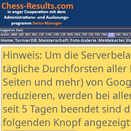
Logged on: Gast
Arabic
ARM
AZE
BIH
BUL
CAT
CHN
CRO
CZE
DEN
ENG
ESP
FAI
FIN
FRA
GER
GRE
INA
I
Home
TurnierDB
Meisterschaft
Foto-Galerie
Meldekartei
El
Hinweis: Um die Serverbel
tägliche Durchforsten aller 
Seiten und mehr) von Goog
reduzieren, werden bei alle
seit 5 Tagen beendet sind d
folgenden Knopf angezeigt