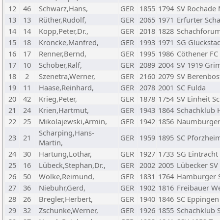
12
46
Schwarz,Hans,
GER
1855
1794
SV Rochade 
13
13
Rüther,Rudolf,
GER
2065
1971
Erfurter Sch
14
14
Kopp,Peter,Dr.,
GER
2018
1828
Schachforum
15
18
Kröncke,Manfred,
GER
1993
1971
SG Glückstad
16
17
Renner,Bernd,
GER
1995
1986
Cöthener FC
17
10
Schober,Ralf,
GER
2089
2004
SV 1919 Gr
18
2
Szenetra,Werner,
GER
2160
2079
SV Berenbos
19
11
Haase,Reinhard,
GER
2078
2001
SC Fulda
20
42
Krieg,Peter,
GER
1878
1754
SV Einheit S
21
24
Krien,Hartmut,
GER
1943
1864
Schachklub 
22
25
Mikolajewski,Armin,
GER
1942
1856
Naumburger 
Scharping,Hans-
23
21
GER
1959
1895
SC Pforzhei
Martin,
24
30
Hartung,Lothar,
GER
1927
1733
SG Eintrach
25
16
Lübeck,Stephan,Dr.,
GER
2002
2005
Lübecker SV
26
50
Wolke,Reimund,
GER
1831
1764
Hamburger S
27
36
Niebuhr,Gerd,
GER
1902
1816
Freibauer 
28
26
Bregler,Herbert,
GER
1940
1846
SC Eppingen
29
32
Zschunke,Werner,
GER
1926
1855
Schachklub S