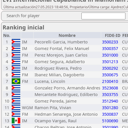
Última actualización27.05.2023 18:48:56, Propietario/Última carga: AjedrezC
Search for player
Ranking inicial
No.
Nombre
FIDE-ID
FE
1
IM
Pecorelli Garcia, Humberto
3500233
CU
2
IM
Gomez Fontal, Felix Manuel
3500357
CU
3
FM
Perez Morejon, Juan Carlos
3501000
CU
4
FM
Gomez Segura, Adalberto
3501213
CU
5
IM
Rodriguez Rivera, Pedro
3500292
CU
6
FM
Ibanez Milian, Dagoberto
3500675
CU
7
FM
Lucena, Lincoln
2100410
BR
8
Gonzalez Porro, Armando Andres
3523608
CU
9
Mercantete Rodriguez, Edilberto
3503755
CU
10
Gomez Pereda, Jaime
3512940
CU
11
WGM
Ramon Pita, Vivian
3501280
CU
12
FM
Hedman Senarega, Jose Antonio
3500837
CU
13
IM
Ocampo Vargas, Raul
5100690
ME
14
Chacon Beltran, Jose Antonio
3501990
CU