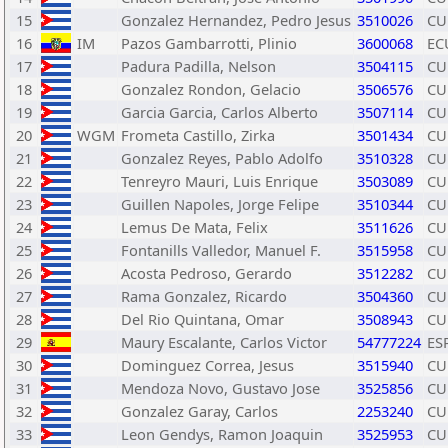
15
Gonzalez Hernandez, Pedro Jesus
3510026
CU
16
IM
Pazos Gambarrotti, Plinio
3600068
EC
17
Padura Padilla, Nelson
3504115
CU
18
Gonzalez Rondon, Gelacio
3506576
CU
19
Garcia Garcia, Carlos Alberto
3507114
CU
20
WGM
Frometa Castillo, Zirka
3501434
CU
21
Gonzalez Reyes, Pablo Adolfo
3510328
CU
22
Tenreyro Mauri, Luis Enrique
3503089
CU
23
Guillen Napoles, Jorge Felipe
3510344
CU
24
Lemus De Mata, Felix
3511626
CU
25
Fontanills Valledor, Manuel F.
3515958
CU
26
Acosta Pedroso, Gerardo
3512282
CU
27
Rama Gonzalez, Ricardo
3504360
CU
28
Del Rio Quintana, Omar
3508943
CU
29
Maury Escalante, Carlos Victor
54777224
ES
30
Dominguez Correa, Jesus
3515940
CU
31
Mendoza Novo, Gustavo Jose
3525856
CU
32
Gonzalez Garay, Carlos
2253240
CU
33
Leon Gendys, Ramon Joaquin
3525953
CU