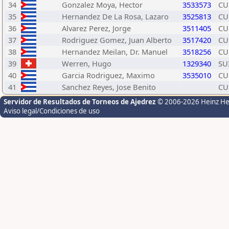
34
Gonzalez Moya, Hector
3533573
CU
35
Hernandez De La Rosa, Lazaro
3525813
CU
36
Alvarez Perez, Jorge
3511405
CU
37
Rodriguez Gomez, Juan Alberto
3517420
CU
38
Hernandez Meilan, Dr. Manuel
3518256
CU
39
Werren, Hugo
1329340
SU
40
Garcia Rodriguez, Maximo
3535010
CU
41
Sanchez Reyes, Jose Benito
CU
Servidor de Resultados de Torneos de Ajedrez
© 2006-2026 Heinz H
Aviso legal/Condiciones de uso