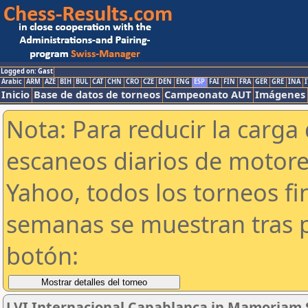
Logged on: Gast
Arabic
ARM
AZE
BIH
BUL
CAT
CHN
CRO
CZE
DEN
ENG
ESP
FAI
FIN
FRA
GER
GRE
INA
I
Inicio
Base de datos de torneos
Campeonato AUT
Imágenes
Nota: Para reducir la carga 
escaneos diarios de motor
Yahoo, todos los torneos f
semanas se muestran tras p
botón:
LVI Internacional Capablanca in Mamoriam 