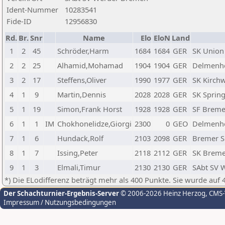
Ident-Nummer
10283541
Fide-ID
12956830
Rd.
Br.
Snr
Name
Elo
EloN
Land
1
2
45
Schröder,Harm
1684
1684
GER
SK Union
2
2
25
Alhamid,Mohamad
1904
1904
GER
Delmenho
3
2
17
Steffens,Oliver
1990
1977
GER
SK Kirch
4
1
9
Martin,Dennis
2028
2028
GER
SK Sprin
5
1
19
Simon,Frank Horst
1928
1928
GER
SF Breme
6
1
1
IM
Chokhonelidze,Giorgi
2300
0
GEO
Delmenho
7
1
6
Hundack,Rolf
2103
2098
GER
Bremer S
8
1
7
Issing,Peter
2118
2112
GER
SK Brem
9
1
3
Elmali,Timur
2130
2130
GER
SAbt SV 
*) Die ELodifferenz beträgt mehr als 400 Punkte. Sie wurde auf 
Der Schachturnier-Ergebnis-Server
© 2006-2026 Heinz Herzog
, CMS
Impressum / Nutzungsbedingungen