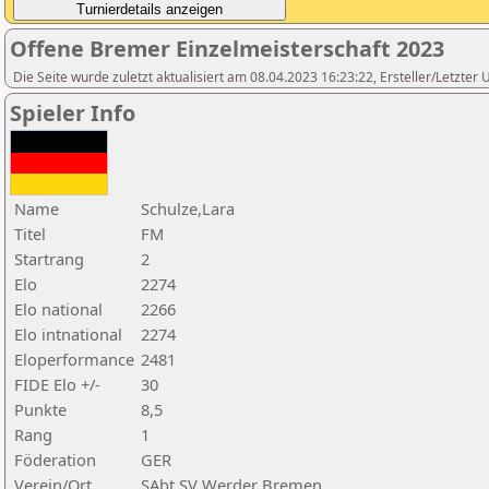
Offene Bremer Einzelmeisterschaft 2023
Die Seite wurde zuletzt aktualisiert am 08.04.2023 16:23:22, Ersteller/Letzte
Spieler Info
Name
Schulze,Lara
Titel
FM
Startrang
2
Elo
2274
Elo national
2266
Elo intnational
2274
Eloperformance
2481
FIDE Elo +/-
30
Punkte
8,5
Rang
1
Föderation
GER
Verein/Ort
SAbt SV Werder Bremen