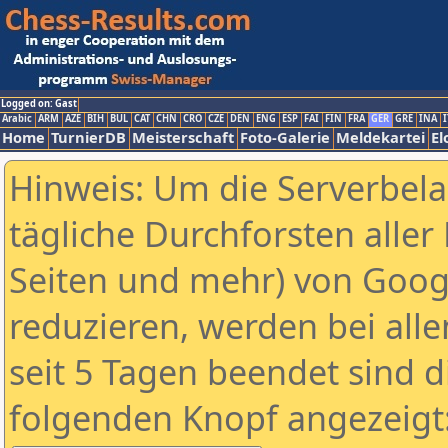
Logged on: Gast
Arabic
ARM
AZE
BIH
BUL
CAT
CHN
CRO
CZE
DEN
ENG
ESP
FAI
FIN
FRA
GER
GRE
INA
I
Home
TurnierDB
Meisterschaft
Foto-Galerie
Meldekartei
El
Hinweis: Um die Serverbel
tägliche Durchforsten aller 
Seiten und mehr) von Goog
reduzieren, werden bei alle
seit 5 Tagen beendet sind d
folgenden Knopf angezeigt