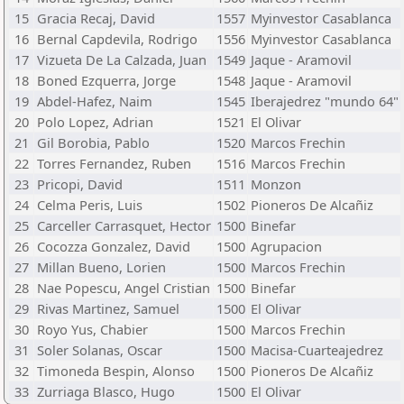
15
Gracia Recaj, David
1557
Myinvestor Casablanca
16
Bernal Capdevila, Rodrigo
1556
Myinvestor Casablanca
17
Vizueta De La Calzada, Juan
1549
Jaque - Aramovil
18
Boned Ezquerra, Jorge
1548
Jaque - Aramovil
19
Abdel-Hafez, Naim
1545
Iberajedrez "mundo 64"
20
Polo Lopez, Adrian
1521
El Olivar
21
Gil Borobia, Pablo
1520
Marcos Frechin
22
Torres Fernandez, Ruben
1516
Marcos Frechin
23
Pricopi, David
1511
Monzon
24
Celma Peris, Luis
1502
Pioneros De Alcañiz
25
Carceller Carrasquet, Hector
1500
Binefar
26
Cocozza Gonzalez, David
1500
Agrupacion
27
Millan Bueno, Lorien
1500
Marcos Frechin
28
Nae Popescu, Angel Cristian
1500
Binefar
29
Rivas Martinez, Samuel
1500
El Olivar
30
Royo Yus, Chabier
1500
Marcos Frechin
31
Soler Solanas, Oscar
1500
Macisa-Cuarteajedrez
32
Timoneda Bespin, Alonso
1500
Pioneros De Alcañiz
33
Zurriaga Blasco, Hugo
1500
El Olivar