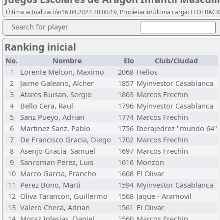
Última actualización16.04.2023 20:00:19, Propietario/Última carga: FEDER
Search for player
Ranking inicial
No.
Nombre
Elo
Club/Ciudad
1
Lorente Melcon, Maximo
2068
Helios
2
Jaime Galeano, Alcher
1857
Myinvestor Casablanca
3
Atares Buisan, Sergio
1803
Marcos Frechin
4
Bello Cera, Raul
1796
Myinvestor Casablanca
5
Sanz Pueyo, Adrian
1774
Marcos Frechin
6
Martinez Sanz, Pablo
1756
Iberajedrez "mundo 64"
7
De Francisco Gracia, Diego
1702
Marcos Frechin
8
Asenjo Gracia, Samuel
1697
Marcos Frechin
9
Sanroman Perez, Luis
1616
Monzon
10
Marco Garcia, Francho
1608
El Olivar
11
Perez Bono, Marti
1594
Myinvestor Casablanca
12
Oliva Tarancon, Guillermo
1568
Jaque - Aramovil
13
Valero Checa, Adrian
1561
El Olivar
14
Moraz Iglesias, Daniel
1560
Marcos Frechin