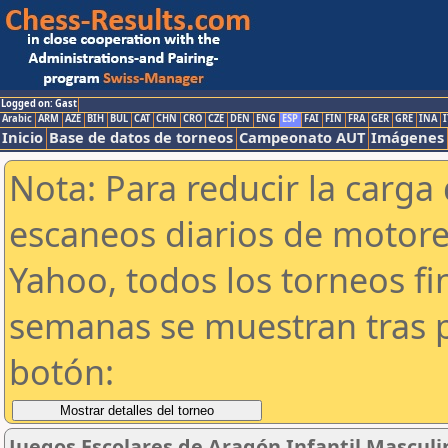
Logged on: Gast
Arabic
ARM
AZE
BIH
BUL
CAT
CHN
CRO
CZE
DEN
ENG
ESP
FAI
FIN
FRA
GER
GRE
INA
I
Inicio
Base de datos de torneos
Campeonato AUT
Imágenes
Nota: Para reducir la carga 
escaneos diarios de motor
Yahoo, todos los torneos f
semanas se muestran tras p
botón:
Juegos Escolares de Aragón Infantil Masculi