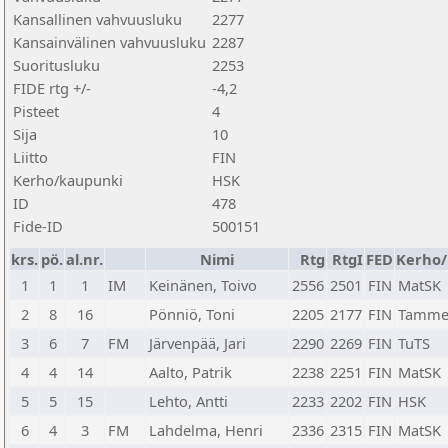
Kansallinen vahvuusluku
2277
Kansainvälinen vahvuusluku
2287
Suoritusluku
2253
FIDE rtg +/-
-4,2
Pisteet
4
Sija
10
Liitto
FIN
Kerho/kaupunki
HSK
ID
478
Fide-ID
500151
krs.
pö.
al.nr.
Nimi
Rtg
RtgI
FED
Kerho
1
1
1
IM
Keinänen, Toivo
2556
2501
FIN
MatSK
2
8
16
Pönniö, Toni
2205
2177
FIN
Tamme
3
6
7
FM
Järvenpää, Jari
2290
2269
FIN
TuTS
4
4
14
Aalto, Patrik
2238
2251
FIN
MatSK
5
5
15
Lehto, Antti
2233
2202
FIN
HSK
6
4
3
FM
Lahdelma, Henri
2336
2315
FIN
MatSK