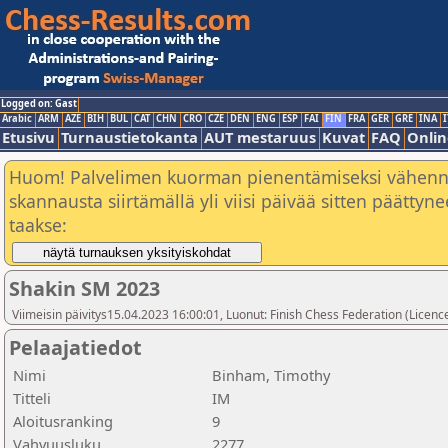
Logged on: Gast
Arabic
ARM
AZE
BIH
BUL
CAT
CHN
CRO
CZE
DEN
ENG
ESP
FAI
FIN
FRA
GER
GRE
INA
I
Etusivu
Turnaustietokanta
AUT mestaruus
Kuvat
FAQ
Onlin
Huom! Palvelimen kuorman pienentämiseksi vähen
skannausta siirtämällä yli viisi päivää sitten päätty
taakse:
Shakin SM 2023
Viimeisin päivitys15.04.2023 16:00:01, Luonut: Finish Chess Federation (Licence
Pelaajatiedot
Nimi
Binham, Timothy
Titteli
IM
Aloitusranking
9
Vahvuusluku
2277