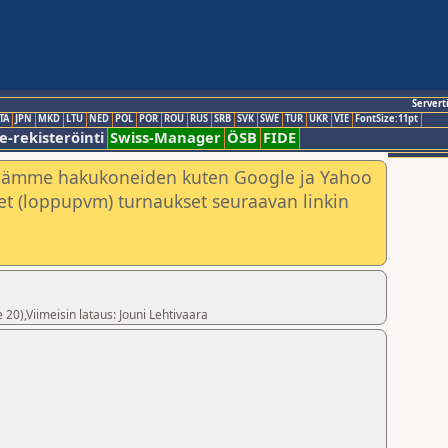
Servert
TA
JPN
MKD
LTU
NED
POL
POR
ROU
RUS
SRB
SVK
SWE
TUR
UKR
VIE
FontSize:11pt
e-rekisteröinti
Swiss-Manager
ÖSB
FIDE
nämme hakukoneiden kuten Google ja Yahoo
neet (loppupvm) turnaukset seuraavan linkin
 20),Viimeisin lataus: Jouni Lehtivaara