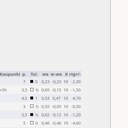
/Kaupunki
p.
Tul.
we
w-we
K
rtg+/-
7
0
0,23
-0,23
10
-2,30
rSh
3,5
½
0,65
-0,15
10
-1,50
4,5
1
0,53
0,47
10
4,70
3
½
0,55
-0,05
10
-0,50
3,5
½
0,62
-0,12
10
-1,20
5
0
0,46
-0,46
10
-4,60