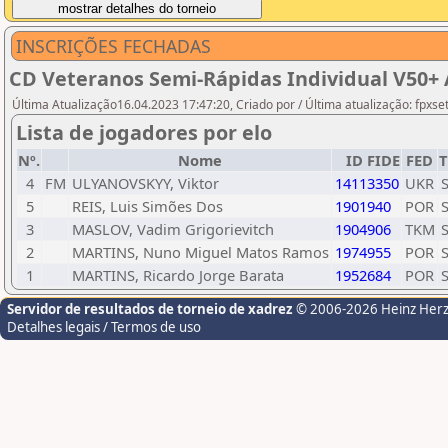
INSCRIÇÕES FECHADAS
CD Veteranos Semi-Rápidas Individual V50+
Última Atualização16.04.2023 17:47:20, Criado por / Última atualização: fpxse
Lista de jogadores por elo
Nº.
Nome
ID FIDE
FED
T
4
FM
ULYANOVSKYY, Viktor
14113350
UKR
5
REIS, Luis Simões Dos
1901940
POR
3
MASLOV, Vadim Grigorievitch
1904906
TKM
2
MARTINS, Nuno Miguel Matos Ramos
1974955
POR
1
MARTINS, Ricardo Jorge Barata
1952684
POR
Servidor de resultados de torneio de xadrez
© 2006-2026 Heinz Her
Detalhes legais / Termos de uso