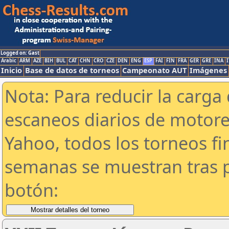
Logged on: Gast
Arabic
ARM
AZE
BIH
BUL
CAT
CHN
CRO
CZE
DEN
ENG
ESP
FAI
FIN
FRA
GER
GRE
INA
I
Inicio
Base de datos de torneos
Campeonato AUT
Imágenes
Nota: Para reducir la carga 
escaneos diarios de motor
Yahoo, todos los torneos f
semanas se muestran tras p
botón: