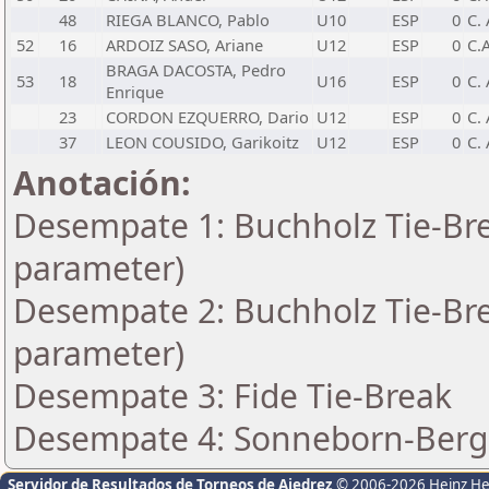
48
RIEGA BLANCO, Pablo
U10
ESP
0
C. 
52
16
ARDOIZ SASO, Ariane
U12
ESP
0
C.
BRAGA DACOSTA, Pedro
53
18
U16
ESP
0
C. 
Enrique
23
CORDON EZQUERRO, Dario
U12
ESP
0
C.
37
LEON COUSIDO, Garikoitz
U12
ESP
0
C.
Anotación:
Desempate 1: Buchholz Tie-Bre
parameter)
Desempate 2: Buchholz Tie-Bre
parameter)
Desempate 3: Fide Tie-Break
Desempate 4: Sonneborn-Berge
Servidor de Resultados de Torneos de Ajedrez
© 2006-2026 Heinz H