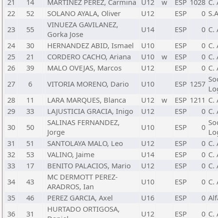
21
14
MARTINEZ PEREZ, Carmina
U12
w
ESP
1028
C. 
22
52
SOLANO AYALA, Oliver
U12
ESP
0
S.A
VINUEZA GAVILANEZ,
23
55
U14
ESP
0
C. 
Gorka Jose
24
30
HERNANDEZ ABID, Ismael
U10
ESP
0
C.
25
21
CORDERO CACHO, Ariana
U10
w
ESP
0
C. 
26
39
MALO OVEJAS, Marcos
U12
ESP
0
C. 
So
27
6
VITORIA MORENO, Dario
U10
ESP
1257
Lo
28
11
LARA MARQUES, Blanca
U12
w
ESP
1211
C. 
29
33
LAJUSTICIA GRACIA, Inigo
U12
ESP
0
C. 
SALINAS FERNANDEZ,
So
30
50
U10
ESP
0
Jorge
Lo
31
51
SANTOLAYA MALO, Leo
U12
ESP
0
C. 
32
53
VALINO, Jaime
U14
ESP
0
C. 
33
17
BENITO PALACIOS, Mario
U12
ESP
0
C.
MC DERMOTT PEREZ-
34
43
U10
ESP
0
C. 
ARADROS, Ian
35
46
PEREZ GARCIA, Axel
U16
ESP
0
Al
HURTADO ORTIGOSA,
36
31
U12
ESP
0
C.