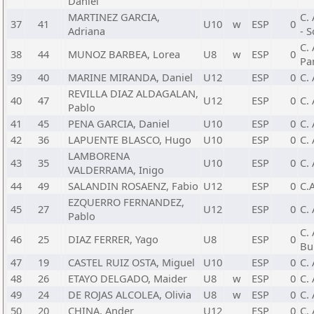
Daniel
MARTINEZ GARCIA,
C.
37
41
U10
w
ESP
0
Adriana
- S
C.
38
44
MUNOZ BARBEA, Lorea
U8
w
ESP
0
Pa
39
40
MARINE MIRANDA, Daniel
U12
ESP
0
C. 
REVILLA DIAZ ALDAGALAN,
40
47
U12
ESP
0
C. 
Pablo
41
45
PENA GARCIA, Daniel
U10
ESP
0
C. 
42
36
LAPUENTE BLASCO, Hugo
U10
ESP
0
C. 
LAMBORENA
43
35
U10
ESP
0
C. 
VALDERRAMA, Inigo
44
49
SALANDIN ROSAENZ, Fabio
U12
ESP
0
C.
EZQUERRO FERNANDEZ,
45
27
U12
ESP
0
C.
Pablo
C.
46
25
DIAZ FERRER, Yago
U8
ESP
0
Bu
47
19
CASTEL RUIZ OSTA, Miguel
U10
ESP
0
C. 
48
26
ETAYO DELGADO, Maider
U8
w
ESP
0
C.
49
24
DE ROJAS ALCOLEA, Olivia
U8
w
ESP
0
C. 
50
20
CHINA, Ander
U12
ESP
0
C.