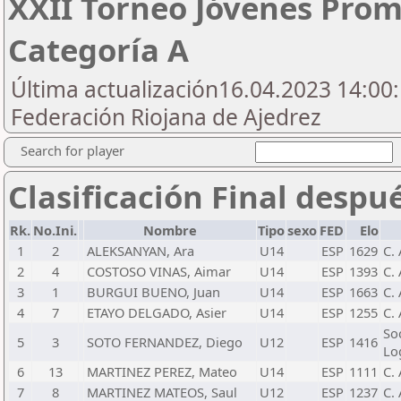
XXII Torneo Jóvenes Pro
Categoría A
Última actualización16.04.2023 14:00:
Federación Riojana de Ajedrez
Search for player
Clasificación Final despu
Rk.
No.Ini.
Nombre
Tipo
sexo
FED
Elo
1
2
ALEKSANYAN, Ara
U14
ESP
1629
C. 
2
4
COSTOSO VINAS, Aimar
U14
ESP
1393
C. 
3
1
BURGUI BUENO, Juan
U14
ESP
1663
C. 
4
7
ETAYO DELGADO, Asier
U14
ESP
1255
C.
So
5
3
SOTO FERNANDEZ, Diego
U12
ESP
1416
Lo
6
13
MARTINEZ PEREZ, Mateo
U14
ESP
1111
C. 
7
8
MARTINEZ MATEOS, Saul
U12
ESP
1237
C. 