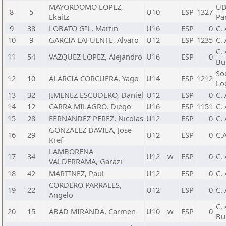
MAYORDOMO LOPEZ,
UD
8
5
U10
ESP
1327
Ekaitz
Pa
9
38
LOBATO GIL, Martin
U16
ESP
0
C.
10
9
GARCIA LAFUENTE, Alvaro
U12
ESP
1235
C.
C. 
11
54
VAZQUEZ LOPEZ, Alejandro
U16
ESP
0
Bu
So
12
10
ALARCIA CORCUERA, Yago
U14
ESP
1212
Lo
13
32
JIMENEZ ESCUDERO, Daniel
U12
ESP
0
C. 
14
12
CARRA MILAGRO, Diego
U16
ESP
1151
C. 
15
28
FERNANDEZ PEREZ, Nicolas
U12
ESP
0
C. 
GONZALEZ DAVILA, Jose
16
29
U12
ESP
0
C.
Kref
LAMBORENA
17
34
U12
w
ESP
0
C. 
VALDERRAMA, Garazi
18
42
MARTINEZ, Paul
U12
ESP
0
C. 
CORDERO PARRALES,
19
22
U12
ESP
0
C. 
Angelo
C.
20
15
ABAD MIRANDA, Carmen
U10
w
ESP
0
Bu