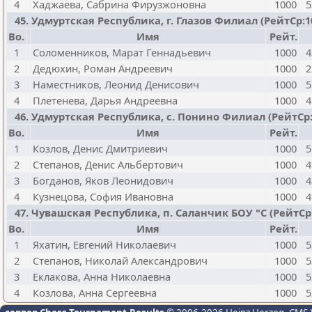
4
Хаджаева, Сабрина Фирузжоновна
1000
5
45. Удмуртская Республика, г. Глазов Филиал (РейтСр:1000
Bo.
Имя
Рейт.
1
Соломенников, Марат Геннадьевич
1000
4
2
Дедюхин, Роман Андреевич
1000
2
3
Наместников, Леонид Денисович
1000
5
4
Плетенева, Дарья Андреевна
1000
4
46. Удмуртская Республика, с. Понино Филиал (РейтСр:100
Bo.
Имя
Рейт.
1
Козлов, Денис Дмитриевич
1000
5
2
Степанов, Денис Альбертович
1000
4
3
Богданов, Яков Леонидович
1000
4
4
Кузнецова, София Ивановна
1000
4
47. Чувашская Республика, п. Саланчик БОУ "С (РейтСр:10
Bo.
Имя
Рейт.
1
Яхатин, Евгений Николаевич
1000
5
2
Степанов, Николай Александрович
1000
5
3
Еклакова, Анна Николаевна
1000
5
4
Козлова, Анна Сергеевна
1000
5