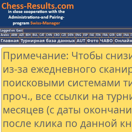
Logged on: Gast
Arabic
ARM
AZE
BIH
BUL
CAT
CHN
CRO
CZE
DEN
ENG
ESP
FAI
FIN
FRA
GER
GRE
INA
I
Главная
Турнирная база данных
AUT
Фото
ЧАВО
Онлайн
Примечание: Чтобы снизи
из-за ежедневного скани
поисковыми системами ти
проч., все ссылки на тур
месяцев (с даты окончан
после клика по данной кн