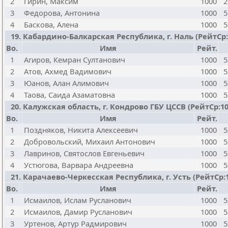
2
Гирин, Максим
1000
2
3
Федорова, Антонина
1000
5
4
Баскова, Алена
1000
5
19. Кабардино-Балкарская Республика, г. Наль (РейтСр:10
Bo.
Имя
Рейт.
1
Агиров, Кемран Султанович
1000
5
2
Атов, Ахмед Вадимович
1000
5
3
Юанов, Алан Алимович
1000
5
4
Таова, Саида Азаматовна
1000
5
20. Калужская область, г. Кондрово ГБУ ЦССВ (РейтСр:1000
Bo.
Имя
Рейт.
1
Поздняков, Никита Алексеевич
1000
5
2
Добровольский, Михаил Антонович
1000
5
3
Лавринов, Святослов Евгеньевич
1000
5
4
Устюгова, Варвара Андреевна
1000
5
21. Карачаево-Черкесская Республика, г. Усть (РейтСр:100
Bo.
Имя
Рейт.
1
Исмаилов, Ислам Русланович
1000
5
2
Исмаилов, Дамир Русланович
1000
5
3
Уртенов, Артур Радмирович
1000
5