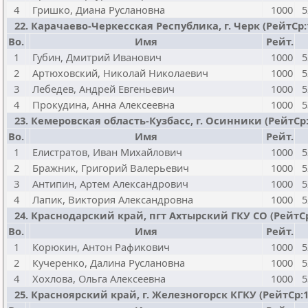
4
Гришко, Диана Руслановна
1000
5
22. Карачаево-Черкесская Республика, г. Черк (РейтСр:10
Bo.
Имя
Рейт.
1
Губин, Дмитрий Иванович
1000
5
2
Артюховский, Николай Николаевич
1000
5
3
Лебедев, Андрей Евгеньевич
1000
5
4
Прокудина, Анна Алексеевна
1000
5
23. Кемеровская область-Кузбасс, г. Осинники (РейтСр:100
Bo.
Имя
Рейт.
1
Елистратов, Иван Михайлович
1000
5
2
Бражник, Григорий Валерьевич
1000
5
3
Антипин, Артем Александрович
1000
5
4
Лапик, Виктория Александровна
1000
5
24. Краснодарский край, пгт Ахтырский ГКУ СО (РейтСр:1
Bo.
Имя
Рейт.
1
Корюкин, Антон Рафикович
1000
5
2
Кучеренко, Далина Руслановна
1000
5
4
Хохлова, Ольга Алексеевна
1000
5
25. Красноярский край, г. Железногорск КГКУ (РейтСр:100