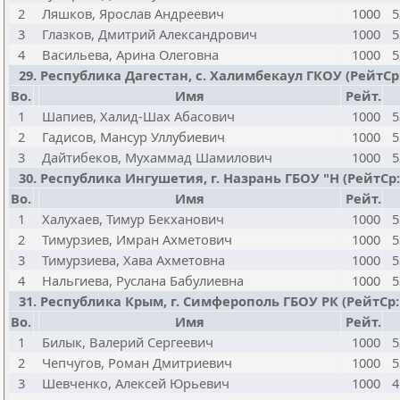
2
Ляшков, Ярослав Андреевич
1000
5
3
Глазков, Дмитрий Александрович
1000
5
4
Васильева, Арина Олеговна
1000
5
29. Республика Дагестан, с. Халимбекаул ГКОУ (РейтСр:10
Bo.
Имя
Рейт.
1
Шапиев, Халид-Шах Абасович
1000
5
2
Гадисов, Мансур Уллубиевич
1000
5
3
Дайтибеков, Мухаммад Шамилович
1000
5
30. Республика Ингушетия, г. Назрань ГБОУ "Н (РейтСр:100
Bo.
Имя
Рейт.
1
Халухаев, Тимур Бекханович
1000
5
2
Тимурзиев, Имран Ахметович
1000
5
3
Тимурзиева, Хава Ахметовна
1000
5
4
Нальгиева, Руслана Бабулиевна
1000
5
31. Республика Крым, г. Симферополь ГБОУ РК (РейтСр:102
Bo.
Имя
Рейт.
1
Билык, Валерий Сергеевич
1000
5
2
Чепчугов, Роман Дмитриевич
1000
5
3
Шевченко, Алексей Юрьевич
1000
4