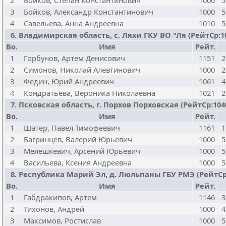
2
Бойков, Степан Константинович
1000
5
3
Бойков, Александр Константинович
1000
5
4
Савельева, Анна Андреевна
1010
5
6. Владимирская область, с. Ляхи ГКУ ВО "Ля (РейтСр:1058
Bo.
Имя
Рейт.
1
Горбунов, Артем Денисович
1151
2
2
Симонов, Николай Алевтинович
1000
2
3
Федин, Юрий Андреевич
1061
4
4
Кондратьева, Вероника Николаевна
1021
2
7. Псковская область, г. Порхов Порховская (РейтСр:1040 
Bo.
Имя
Рейт.
1
Шатер, Павел Тимофеевич
1161
1
2
Багринцев, Валерий Юрьевич
1000
5
3
Мелешкевич, Арсений Юрьевич
1000
5
4
Васильева, Ксения Андреевна
1000
5
8. Республика Марий Эл, д. Люльпаны ГБУ РМЭ (РейтСр:10
Bo.
Имя
Рейт.
1
Габдракипов, Артем
1146
3
2
Тихонов, Андрей
1000
4
3
Максимов, Ростислав
1000
5