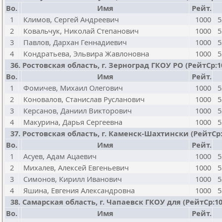
Bo.
Имя
Рейт.
1
Климов, Сергей Андреевич
1000
5
2
Ковальчук, Николай Степанович
1000
5
3
Павлов, Дархан Геннадиевич
1000
5
4
Кондратьева, Эльвира Жавлоновна
1000
5
36. Ростовская область, г. Зерноград ГКОУ РО (РейтСр:100
Bo.
Имя
Рейт.
1
Фомичев, Михаил Олегович
1000
5
2
Коновалов, Станислав Русланович
1000
5
3
Керсанов, Даниил Викторович
1000
5
4
Макурина, Дарья Сергеевна
1000
5
37. Ростовская область, г. Каменск-Шахтински (РейтСр:100
Bo.
Имя
Рейт.
1
Асуев, Адам Ацаевич
1000
5
2
Михалев, Алексей Евгеньевич
1000
5
3
Симонов, Кирилл Иванович
1000
5
4
Яшина, Евгения Александровна
1000
5
38. Самарская область, г. Чапаевск ГКОУ для (РейтСр:1000
Bo.
Имя
Рейт.