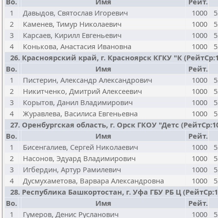
Bo.
Имя
Рейт.
1
Давыдов, Святослав Игоревич
1000
5
2
Каменев, Тимур Николаевич
1000
5
3
Карсаев, Кирилл Евгеньевич
1000
5
4
Конькова, Анастасия Ивановна
1000
5
26. Красноярский край, г. Красноярск КГКУ "К (РейтСр:100
Bo.
Имя
Рейт.
1
Пистерин, Александр Александрович
1000
5
2
Никитченко, Дмитрий Алексеевич
1000
5
3
Корытов, Данил Владимирович
1000
5
4
Журавлева, Василиса Евгеньевна
1000
5
27. Оренбургская область, г. Орск ГКОУ "Детс (РейтСр:100
Bo.
Имя
Рейт.
1
Бисенгалиев, Сергей Николаевич
1000
5
2
Насонов, Эдуард Владимирович
1000
5
3
Игбердин, Артур Рамилевич
1000
5
4
Дусмухаметова, Варвара Александровна
1000
5
28. Республика Башкортостан, г. Уфа ГБУ РБ Ц (РейтСр:100
Bo.
Имя
Рейт.
1
Гумеров, Денис Русланович
1000
5