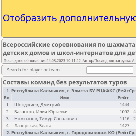
Отобразить дополнительну
Всероссийские соревнования по шахмата
детских домов и школ-интернатов для де
Последнее обновление24.03.2023 10:11:22, Автор/Последняя загрузка: A
Search for player or team
Составы команд без результатов туров
1. Республика Калмыкия, г. Элиста БУ РЦАФКС (РейтСр:127
Bo.
Имя
Рейт.
1
Шонджиев, Дмитрий
1444
2
Басангов, Илия Юрьевич
1092
4
3
Номтынов, Тимур Саналович
1116
2
4
Лазорская, Злата
1427
2. Республика Калмыкия, г. Городовиковск КО (РейтСр:115