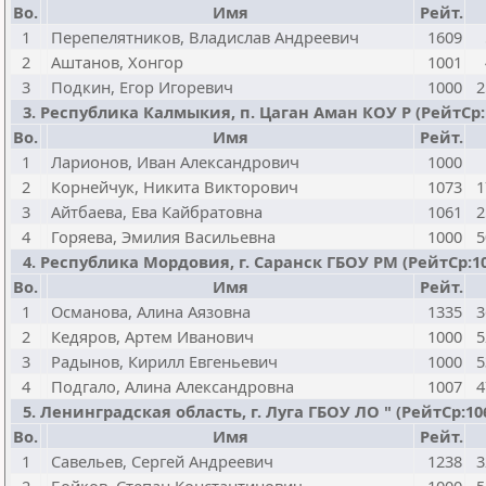
Bo.
Имя
Рейт.
1
Перепелятников, Владислав Андреевич
1609
2
Аштанов, Хонгор
1001
3
Подкин, Егор Игоревич
1000
2
3. Республика Калмыкия, п. Цаган Аман КОУ Р (РейтСр:103
Bo.
Имя
Рейт.
1
Ларионов, Иван Александрович
1000
2
Корнейчук, Никита Викторович
1073
1
3
Айтбаева, Ева Кайбратовна
1061
2
4
Горяева, Эмилия Васильевна
1000
5
4. Республика Мордовия, г. Саранск ГБОУ РМ (РейтСр:1086
Bo.
Имя
Рейт.
1
Османова, Алина Аязовна
1335
3
2
Кедяров, Артем Иванович
1000
5
3
Радынов, Кирилл Евгеньевич
1000
5
4
Подгало, Алина Александровна
1007
4
5. Ленинградская область, г. Луга ГБОУ ЛО " (РейтСр:1062 
Bo.
Имя
Рейт.
1
Савельев, Сергей Андреевич
1238
3