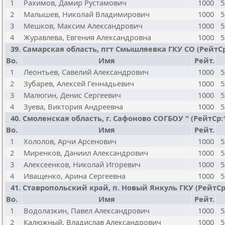
1
Рахимов, Дамир Рустамович
1000
5
2
Малышев, Николай Владимирович
1000
5
3
Мешков, Максим Александрович
1000
5
4
Журавлева, Евгения Александровна
1000
5
39. Самарская область, пгт Смышляевка ГКУ СО (РейтСр:10
Bo.
Имя
Рейт.
1
Леонтьев, Савелий Александрович
1000
5
2
Зубарев, Алексей Геннадьевич
1000
5
3
Малюгин, Денис Сергеевич
1000
5
4
Зуева, Виктория Андреевна
1000
5
40. Смоленская область, г. Сафоново СОГБОУ " (РейтСр:100
Bo.
Имя
Рейт.
1
Хололов, Арчи Арсенович
1000
5
2
Миренков, Даниил Александрович
1000
5
3
Алексеенков, Николай Игоревич
1000
5
4
Иващенко, Арина Сергеевна
1000
5
41. Ставропольский край, п. Новый Янкуль ГКУ (РейтСр:10
Bo.
Имя
Рейт.
1
Водолазкин, Павел Александрович
1000
5
2
Калюжный, Владислав Александрович
1000
5