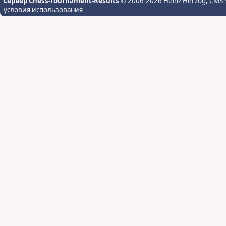
сервер Chess-Tournament-Results
© 2006-2026 Heinz Herzog
, CMS-
условия использования