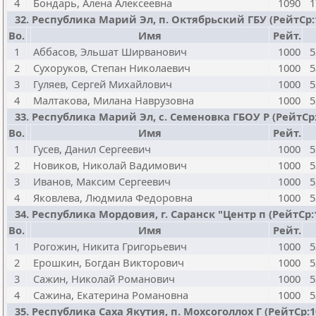
4
Бондарь, Алена Алексеевна
1090
1
32. Республика Марий Эл, п. Октябрьский ГБУ (РейтСр:100
Bo.
Имя
Рейт.
1
Аббасов, Эльшат Ширванович
1000
5
2
Сухоруков, Степан Николаевич
1000
5
3
Гуляев, Сергей Михайлович
1000
5
4
Малтакова, Милана Наврузовна
1000
5
33. Республика Марий Эл, с. Семеновка ГБОУ Р (РейтСр:10
Bo.
Имя
Рейт.
1
Гусев, Данил Сергеевич
1000
5
2
Новиков, Николай Вадимович
1000
5
3
Иванов, Максим Сергеевич
1000
5
4
Яковлева, Людмила Федоровна
1000
5
34. Республика Мордовия, г. Саранск "Центр п (РейтСр:100
Bo.
Имя
Рейт.
1
Рогожин, Никита Григорьевич
1000
5
2
Ерошкин, Богдан Викторович
1000
5
3
Сажин, Николай Романович
1000
5
4
Сажина, Екатерина Романовна
1000
5
35. Республика Саха Якутия, п. Мохсоголлох Г (РейтСр:100