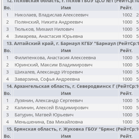
12. Псковская область, г. Псков ГБОУ ЦСО №1 (РейтСр:1001
Bo.
Имя
Рейт.
1
Николаев, Владислав Алексеевич
1002
2
2
Полянский, Никита Андреевич
1000
5
3
Тюльков, Михаил Нилович
1000
5
4
Зимарева, Анастасия Юрьевна
1000
5
13. Алтайский край, г. Барнаул КГБУ "Барнаул (РейтСр:100
Bo.
Имя
Рейт.
1
Филипенкова, Анастасия Алексеевна
1000
5
2
Юринский, Максим Владимирович
1000
5
3
Шихалев, Александр Игоревич
1000
5
4
Заварзина, Софья Андреевна
1000
5
14. Архангельская область, г. Северодвинск Г (РейтСр:100
Bo.
Имя
Рейт.
1
Лузянин, Александр Сергеевич
1000
5
2
Калинин, Алексей Владимирович
1000
5
3
Батурин, Матвей Юрьевич
1000
5
4
Меньшенина, Ева Михайловна
1000
5
15. Брянская область, г. Жуковка ГБОУ "Брянс (РейтСр:100
Bo.
Имя
Рейт.