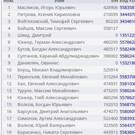
Ном.
Имя
ИН
код FI
1
Масляков, Игорь Юрьевич
428906
558358
2
Петрова, Ксения Кирилловна
210039
344437
3
Войтеховский, Тимофей Сергеевич
80220
343461
4
Бойцов, Максим Сергеевич
358127
5
Швед, Дмитрий
0
135122
6
Юнкер, Герман Александрович
460295
557862
7
Бутов, Богдан Александрович
485517
558249
8
Султанов, Каранай Абдулмаджидович
396002
558024
9
Даниелян, Ованнес
0
133218
10
Борщ, Михаил Владимирович
525914
11
Терентьев, Евгений Михайлович
315264
558370
12
Хан, Евгений Александрович
474931
558103
13
Туруло, Максим Михайлович
473205
558024
14
Юнкер, Глеб Александрович
460296
557862
15
Волков, Богдан Юрьевич
192010
556875
16
Барсуков, Дмитрий Анатольевич
474075
558060
17
Симонов, Артем Александрович
522400
558393
18
Волков, Юрий Валерьевич
323505
556437
19
Борисенко, Никита Сергеевич
443913
558360