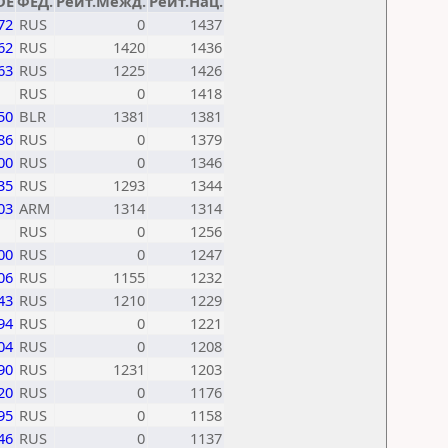
DE
ФЕД.
Рейт.Межд.
Рейт.Нац.
72
RUS
0
1437
62
RUS
1420
1436
63
RUS
1225
1426
RUS
0
1418
50
BLR
1381
1381
86
RUS
0
1379
00
RUS
0
1346
35
RUS
1293
1344
03
ARM
1314
1314
RUS
0
1256
00
RUS
0
1247
06
RUS
1155
1232
43
RUS
1210
1229
94
RUS
0
1221
04
RUS
0
1208
90
RUS
1231
1203
20
RUS
0
1176
95
RUS
0
1158
46
RUS
0
1137