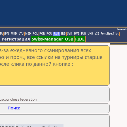
Servert
TA
JPN
MKD
LTU
NED
POL
POR
ROU
RUS
SRB
SVK
SWE
TUR
UKR
VIE
FontSize:11pt
 Регистрация
Swiss-Manager
ÖSB
FIDE
з-за ежедневного сканирования всех
o и проч., все ссылки на турниры старше
сле клика по данной кнопке :
scow chess federation
Поиск