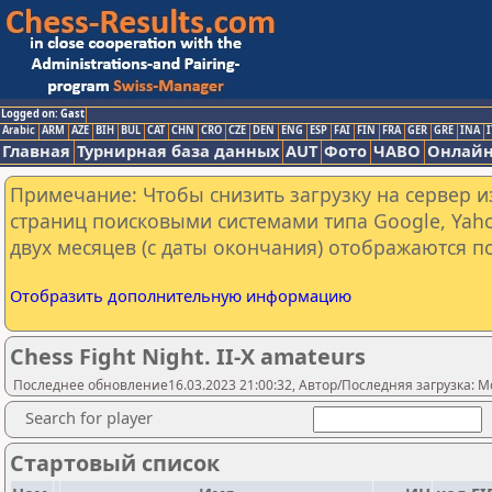
Logged on: Gast
Arabic
ARM
AZE
BIH
BUL
CAT
CHN
CRO
CZE
DEN
ENG
ESP
FAI
FIN
FRA
GER
GRE
INA
I
Главная
Турнирная база данных
AUT
Фото
ЧАВО
Онлайн
Примечание: Чтобы снизить загрузку на сервер и
страниц поисковыми системами типа Google, Yaho
двух месяцев (с даты окончания) отображаются по
Отобразить дополнительную информацию
Chess Fight Night. II-X amateurs
Последнее обновление16.03.2023 21:00:32, Автор/Последняя загрузка: Mo
Search for player
Стартовый список