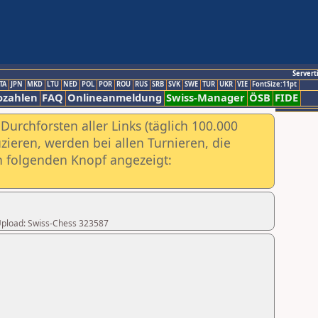
Servert
TA
JPN
MKD
LTU
NED
POL
POR
ROU
RUS
SRB
SVK
SWE
TUR
UKR
VIE
FontSize:11pt
ozahlen
FAQ
Onlineanmeldung
Swiss-Manager
ÖSB
FIDE
urchforsten aller Links (täglich 100.000
ieren, werden bei allen Turnieren, die
ch folgenden Knopf angezeigt:
r Upload: Swiss-Chess 323587