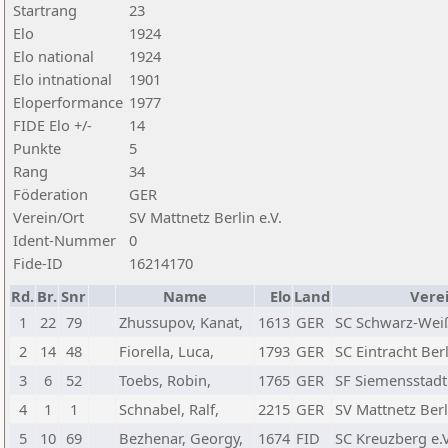
Startrang
23
Elo
1924
Elo national
1924
Elo intnational
1901
Eloperformance
1977
FIDE Elo +/-
14
Punkte
5
Rang
34
Föderation
GER
Verein/Ort
SV Mattnetz Berlin e.V.
Ident-Nummer
0
Fide-ID
16214170
Rd.
Br.
Snr
Name
Elo
Land
Vere
1
22
79
Zhussupov, Kanat,
1613
GER
SC Schwarz-Weiß
2
14
48
Fiorella, Luca,
1793
GER
SC Eintracht Berl
3
6
52
Toebs, Robin,
1765
GER
SF Siemensstadt
4
1
1
Schnabel, Ralf,
2215
GER
SV Mattnetz Berl
5
10
69
Bezhenar, Georgy,
1674
FID
SC Kreuzberg e.V