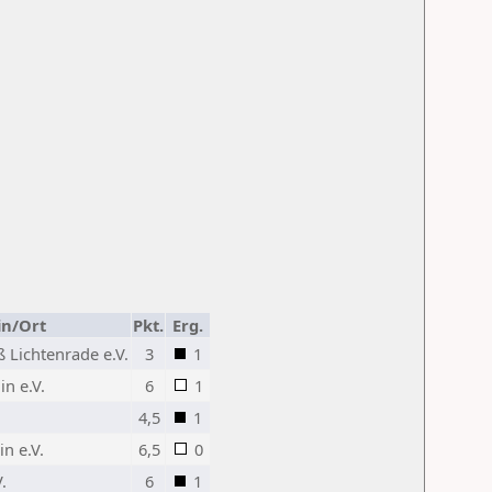
in/Ort
Pkt.
Erg.
 Lichtenrade e.V.
3
1
in e.V.
6
1
4,5
1
in e.V.
6,5
0
.
6
1