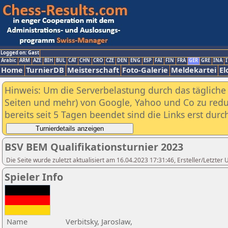
Logged on: Gast
Arabic
ARM
AZE
BIH
BUL
CAT
CHN
CRO
CZE
DEN
ENG
ESP
FAI
FIN
FRA
GER
GRE
INA
I
Home
TurnierDB
Meisterschaft
Foto-Galerie
Meldekartei
El
Hinweis: Um die Serverbelastung durch das tägliche D
Seiten und mehr) von Google, Yahoo und Co zu reduz
bereits seit 5 Tagen beendet sind die Links erst dur
BSV BEM Qualifikationsturnier 2023
Die Seite wurde zuletzt aktualisiert am 16.04.2023 17:31:46, Ersteller/Letzte
Spieler Info
Name
Verbitsky, Jaroslaw,