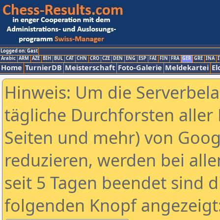
Logged on: Gast
Arabic
ARM
AZE
BIH
BUL
CAT
CHN
CRO
CZE
DEN
ENG
ESP
FAI
FIN
FRA
GER
GRE
INA
I
Home
TurnierDB
Meisterschaft
Foto-Galerie
Meldekartei
El
Hinweis: Um die Serverbel
tägliche Durchforsten aller 
Seiten und mehr) von Goog
reduzieren, werden bei alle
seit 5 Tagen beendet sind d
folgenden Knopf angezeigt