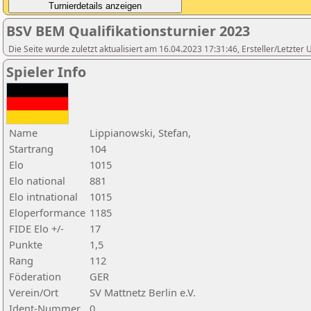
BSV BEM Qualifikationsturnier 2023
Die Seite wurde zuletzt aktualisiert am 16.04.2023 17:31:46, Ersteller/Letzte
Spieler Info
Name
Lippianowski, Stefan,
Startrang
104
Elo
1015
Elo national
881
Elo intnational
1015
Eloperformance
1185
FIDE Elo +/-
17
Punkte
1,5
Rang
112
Föderation
GER
Verein/Ort
SV Mattnetz Berlin e.V.
Ident-Nummer
0