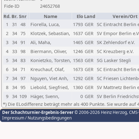
Fide-ID
24652768
Rd.
Br.
Snr
Name
Elo
Land
Verein/Ort
1
31
48
Fiorella, Luca,
1793
GER
SC Eintracht Berlin e
2
34
75
Klotzek, Sebastian,
1637
GER
SV Empor Berlin e.V
3
34
91
Ali, Maha,
1465
GER
SK Zehlendorf e.V.
4
33
98
Biermann, Oliver,
1246
GER
SC Kreuzberg e.V.
5
34
83
Konietzko, Torsten,
1563
GER
SG Lasker Stegli
6
34
71
Kreuchauf, Olaf,
1673
GER
SC Eintracht Berlin e
7
34
97
Nguyen, Viet Anh,
1292
GER
SC Friesen Lichtenb
8
34
95
Liebold, Siegfried,
1360
GER
SV Mattnetz Berlin e
9
34
109
Häger, Svenn,
0
GER
SV Berlin Friedrichs
*) Die ELodifferenz beträgt mehr als 400 Punkte. Sie wurde auf 
Der Schachturnier-Ergebnis-Server
© 2006-2026 Heinz Herzog
, CMS
Impressum / Nutzungsbedingungen