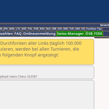
Servert
TA
JPN
MKD
LTU
NED
POL
POR
ROU
RUS
SRB
SVK
SWE
TUR
UKR
VIE
FontSize:11pt
ozahlen
FAQ
Onlineanmeldung
Swiss-Manager
ÖSB
FIDE
urchforsten aller Links (täglich 100.000
ieren, werden bei allen Turnieren, die
ch folgenden Knopf angezeigt:
r Upload: Swiss-Chess 323587