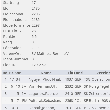
Startrang
17
Elo
2185
Elo national
2206
Elo intnational
2185
Eloperformance
2298
FIDE Elo +/-
28
Punkte
5,5
Rang
8
Föderation
GER
Verein/Ort
SV Mattnetz Berlin e.V.
Ident-Nummer
0
Fide-ID
12935549
Rd.
Br.
Snr
Name
Elo
Land
Verein
1
17
34
Nguyen,Phuc Nhat,
1937
GER
TSG Oberschön
2
6
10
IM
Von Herman,Ulf,
2332
GER
SK König Tegel 
3
1
5
IM
Lagunow,Raphael,
2410
GER
SK Zehlendorf e
4
5
7
FM
Poltorak,Sebastian,
2368
POL
SF Berlin 1903 e
5
10
31
Donath,Johann,
2031
GER
BSV 63 Chemie