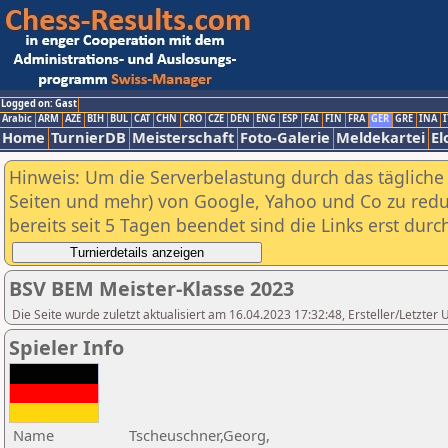
Logged on: Gast
Arabic
ARM
AZE
BIH
BUL
CAT
CHN
CRO
CZE
DEN
ENG
ESP
FAI
FIN
FRA
GER
GRE
INA
I
Home
TurnierDB
Meisterschaft
Foto-Galerie
Meldekartei
El
Hinweis: Um die Serverbelastung durch das tägliche D
Seiten und mehr) von Google, Yahoo und Co zu reduz
bereits seit 5 Tagen beendet sind die Links erst dur
BSV BEM Meister-Klasse 2023
Die Seite wurde zuletzt aktualisiert am 16.04.2023 17:32:48, Ersteller/Letzte
Spieler Info
Name
Tscheuschner,Georg,