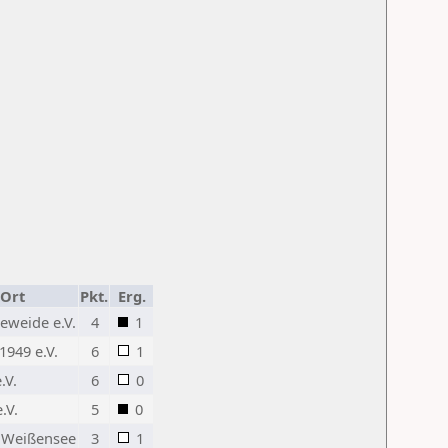
/Ort
Pkt.
Erg.
eweide e.V.
4
1
1949 e.V.
6
1
.V.
6
0
.V.
5
0
 Weißensee
3
1