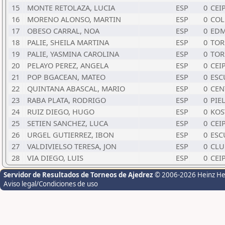
15
MONTE RETOLAZA, LUCIA
ESP
0
CEI
16
MORENO ALONSO, MARTIN
ESP
0
COL
17
OBESO CARRAL, NOA
ESP
0
EDM
18
PALIE, SHEILA MARTINA
ESP
0
TOR
19
PALIE, YASMINA CAROLINA
ESP
0
TOR
20
PELAYO PEREZ, ANGELA
ESP
0
CEI
21
POP BGACEAN, MATEO
ESP
0
ESC
22
QUINTANA ABASCAL, MARIO
ESP
0
CEN
23
RABA PLATA, RODRIGO
ESP
0
PIE
24
RUIZ DIEGO, HUGO
ESP
0
KOS
25
SETIEN SANCHEZ, LUCA
ESP
0
CEI
26
URGEL GUTIERREZ, IBON
ESP
0
ESC
27
VALDIVIELSO TERESA, JON
ESP
0
CLU
28
VIA DIEGO, LUIS
ESP
0
CEI
Servidor de Resultados de Torneos de Ajedrez
© 2006-2026 Heinz H
Aviso legal/Condiciones de uso