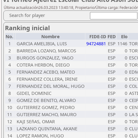
Última actualización26.03.2023 13:40:18, Propietario/Última carga: Federació
Search for player
Ranking inicial
No.
Nombre
FIDE-ID
FED
Elo
1
GARCIA AMELIBIA, LUIS
94724881
ESP
1146
TOR
2
BARREDA LOZANO, MARCOS
ESP
0
TOR
3
BURGOS GONZALEZ, YAGO
ESP
0
ESC
4
COTERA HERBON, DIEGO
ESP
0
TOR
5
FERNANDEZ ACEBO, MATEO
ESP
0
EDM
6
FERNANDEZ COLLERA, IRENE
ESP
0
ESC
7
FERNANDEZ DEL MORAL, HUGO
ESP
0
COL
8
GIDEI, DOMINIC
ESP
0
AST
9
GOMEZ DE BENITO, ALVARO
ESP
0
CEI
10
GUTIERREZ GOMEZ, PEDRO
ESP
0
CEN
11
GUTIERREZ MACHO, MAURO
ESP
0
LA 
12
KAJI SEñAS, OMAR
ESP
0
TOR
13
LAZKANO QUINTANA, AKANE
ESP
0
CLU
14
LOPEZ RAMON, HUGO
ESP
0
CLU