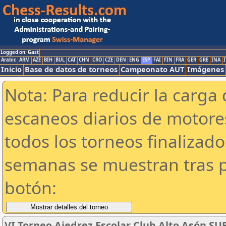
Logged on: Gast
Arabic
ARM
AZE
BIH
BUL
CAT
CHN
CRO
CZE
DEN
ENG
ESP
FAI
FIN
FRA
GER
GRE
INA
I
Inicio
Base de datos de torneos
Campeonato AUT
Imágenes
Nota: Para reducir la carga 
escaneos diarios de motor
todos los torneos finalizad
semanas se muestran tras p
botón:
VI Torneo Ajedrez Escolar Club Alto Asón SU