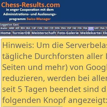
Logged on: Gast
Arabic
ARM
AZE
BIH
BUL
CAT
CHN
CRO
CZE
DEN
ENG
ESP
FAI
FIN
FRA
GER
GRE
INA
I
Home
TurnierDB
Meisterschaft
Foto-Galerie
Meldekartei
El
Hinweis: Um die Serverbela
tägliche Durchforsten aller 
Seiten und mehr) von Goog
reduzieren, werden bei alle
seit 5 Tagen beendet sind d
folgenden Knopf angezeigt