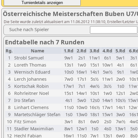
Österreichische Meisterschaften Buben U7/
Die Seite wurde zuletzt aktualisiert am 11.06.2012 11:38:10, Ersteller/Letzte
Suche nach Spieler
Endtabelle nach 7 Runden
Rg.
Name
1.Rd
2.Rd
3.Rd
4.Rd
5.Rd
6.R
1
Strobl Samuel
9w1
2s1
11w1
6s1
5w1
3s1
2
Loreth Thomas
13s1
1w0
15s1
10w1
4s1
6s1
3
Wernisch Eduard
10s0
16w1
14s1
5w½
9s1
1w
4
Lerch Johannes
7w0
17s1
5s½
11w1
2w0
10s
5
Kortschak Robin
17w1
7s1
4w½
3s½
1s0
11w
6
Rohrleitner Noel
15s1
14w1
10s1
1w0
12s1
2w
7
Iro Stefan
4s1
5w0
12s0
14w1
10s½
15w
8
Linhart Clemens
11s0
10w0
16s½
17w1
14s1
12w
9
Martetschläger Stefan
1s0
13w0
18s1
15w1
3w0
16s
10
Fitz Simon
3w1
8s1
6w0
2s0
7w½
4w
11
Stadler Maximilian
8w1
12w1
1s0
4s0
13w1
5s0
12
Hechl Fabian
16w1
11s0
7w1
13s1
6w0
8s0