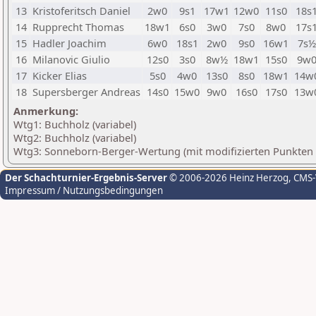
13
Kristoferitsch Daniel
2w0
9s1
17w1
12w0
11s0
18s
14
Rupprecht Thomas
18w1
6s0
3w0
7s0
8w0
17s
15
Hadler Joachim
6w0
18s1
2w0
9s0
16w1
7s½
16
Milanovic Giulio
12s0
3s0
8w½
18w1
15s0
9w
17
Kicker Elias
5s0
4w0
13s0
8s0
18w1
14w
18
Supersberger Andreas
14s0
15w0
9w0
16s0
17s0
13w
Anmerkung:
Wtg1: Buchholz (variabel)
Wtg2: Buchholz (variabel)
Wtg3: Sonneborn-Berger-Wertung (mit modifizierten Punkten
Der Schachturnier-Ergebnis-Server
© 2006-2026 Heinz Herzog
, CMS
Impressum / Nutzungsbedingungen