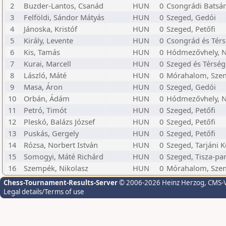
2
Buzder-Lantos, Csanád
HUN
0
Csongrádi Batsán
3
Felföldi, Sándor Mátyás
HUN
0
Szeged, Gedói
4
Jánoska, Kristóf
HUN
0
Szeged, Petőfi
5
Király, Levente
HUN
0
Csongrád és Térs
6
Kis, Tamás
HUN
0
Hódmezővhely, N
7
Kurai, Marcell
HUN
0
Szeged és Térség
8
László, Máté
HUN
0
Mórahalom, Szen
9
Masa, Áron
HUN
0
Szeged, Gedói
10
Orbán, Ádám
HUN
0
Hódmezővhely, N
11
Petró, Timót
HUN
0
Szeged, Petőfi
12
Pleskó, Balázs József
HUN
0
Szeged, Petőfi
13
Puskás, Gergely
HUN
0
Szeged, Petőfi
14
Rózsa, Norbert István
HUN
0
Szeged, Tarjáni 
15
Somogyi, Máté Richárd
HUN
0
Szeged, Tisza-par
16
Szempék, Nikolasz
HUN
0
Mórahalom, Szen
Chess-Tournament-Results-Server
© 2006-2026 Heinz Herzog
, CMS-
Legal details/Terms of use