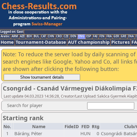
Logged on: Gast
Arabic
ARM
AZE
BIH
BUL
CAT
CHN
CRO
CZE
DEN
ENG
ESP
FAI
FIN
FRA
GER
GRE
INA
I
Home
Tournament-Database
AUT championship
Pictures
F
Note: To reduce the server load by daily scanning of a
search engines like Google, Yahoo and Co, all links 
are shown after clicking the following button:
Csongrád - Csanád Vármegyei Diákolimpia 
Last update 04.03.2023 14:36:28, Creator/Last Upload: Sakóca Gyermek Alapí
Search for player
Starting rank
No.
Name
FideID
FED
Rtg
Club/
1
Bárány, Péter
HUN
0
Csongrádi Batsán