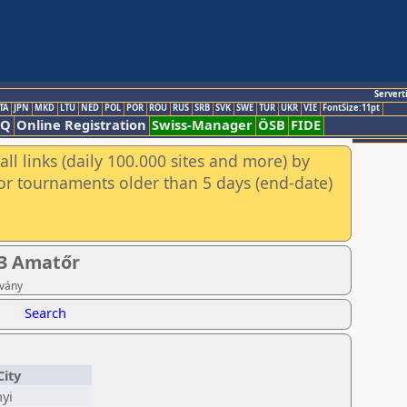
Servert
TA
JPN
MKD
LTU
NED
POL
POR
ROU
RUS
SRB
SVK
SWE
TUR
UKR
VIE
FontSize:11pt
AQ
Online Registration
Swiss-Manager
ÖSB
FIDE
ll links (daily 100.000 sites and more) by
for tournaments older than 5 days (end-date)
F3 Amatőr
tvány
Search
City
yi