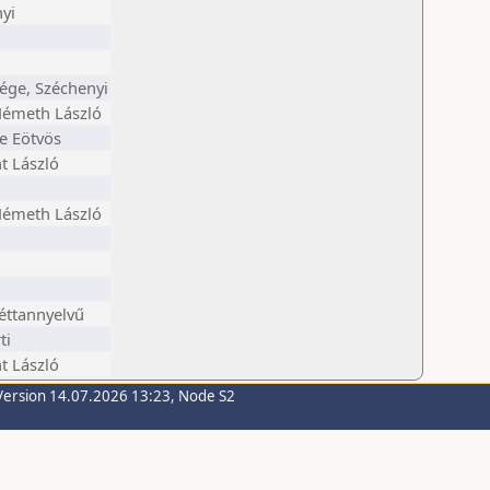
yi
ége, Széchenyi
émeth László
e Eötvös
t László
émeth László
Kéttannyelvű
ti
t László
Version 14.07.2026 13:23, Node S2