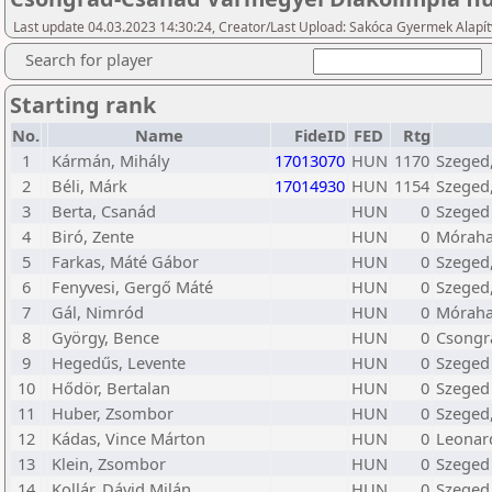
Last update 04.03.2023 14:30:24, Creator/Last Upload: Sakóca Gyermek Alapí
Search for player
Starting rank
No.
Name
FideID
FED
Rtg
1
Kármán, Mihály
17013070
HUN
1170
Szeged,
2
Béli, Márk
17014930
HUN
1154
Szeged,
3
Berta, Csanád
HUN
0
Szeged
4
Biró, Zente
HUN
0
Mórahal
5
Farkas, Máté Gábor
HUN
0
Szeged,
6
Fenyvesi, Gergő Máté
HUN
0
Szeged,
7
Gál, Nimród
HUN
0
Mórahal
8
György, Bence
HUN
0
Csongr
9
Hegedűs, Levente
HUN
0
Szeged 
10
Hődör, Bertalan
HUN
0
Szeged
11
Huber, Zsombor
HUN
0
Szeged,
12
Kádas, Vince Márton
HUN
0
Leonar
13
Klein, Zsombor
HUN
0
Szeged 
14
Kollár, Dávid Milán
HUN
0
Szeged 