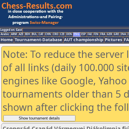
Logged on: Gast
Arabic
ARM
AZE
BIH
BUL
CAT
CHN
CRO
CZE
DEN
ENG
ESP
FAI
FIN
FRA
GER
GRE
INA
I
Home
Tournament-Database
AUT championship
Pictures
F
Note: To reduce the server 
of all links (daily 100.000 s
engines like Google, Yahoo a
tournaments older than 5 d
shown after clicking the fo
Csongrád-Csanád Vármegyei Diákolimpia fiú I