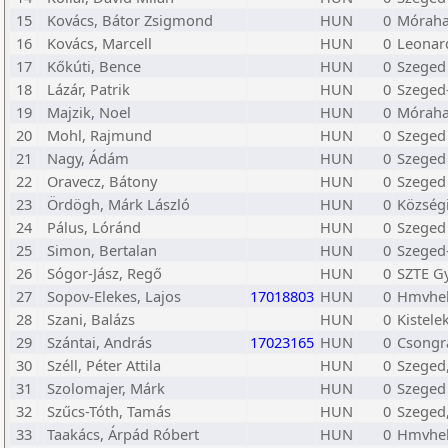
15
Kovács, Bátor Zsigmond
HUN
0
Mórahal
16
Kovács, Marcell
HUN
0
Leonar
17
Kőkúti, Bence
HUN
0
Szeged 
18
Lázár, Patrik
HUN
0
Szeged
19
Majzik, Noel
HUN
0
Mórahal
20
Mohl, Rajmund
HUN
0
Szeged 
21
Nagy, Ádám
HUN
0
Szeged 
22
Oravecz, Bátony
HUN
0
Szeged 
23
Ördögh, Márk László
HUN
0
Községi
24
Pálus, Lóránd
HUN
0
Szeged 
25
Simon, Bertalan
HUN
0
Szeged
26
Sógor-Jász, Regő
HUN
0
SZTE G
27
Sopov-Elekes, Lajos
17018803
HUN
0
Hmvhe
28
Szani, Balázs
HUN
0
Kistele
29
Szántai, András
17023165
HUN
0
Csongr
30
Széll, Péter Attila
HUN
0
Szeged,
31
Szolomajer, Márk
HUN
0
Szeged 
32
Szűcs-Tóth, Tamás
HUN
0
Szeged,
33
Taakács, Árpád Róbert
HUN
0
Hmvhe