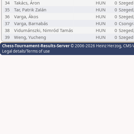
34
Takács, Áron
HUN
0
Szeged 
35
Tar, Patrik Zalán
HUN
0
Szeged,
36
Varga, Ákos
HUN
0
Szeged,
37
Varga, Barnabás
HUN
0
Csongr
38
Vidumánszki, Nimród Tamás
HUN
0
Szeged,
39
Weng, Yucheng
HUN
0
Szeged 
Chess-Tournament-Results-Server
© 2006-2026 Heinz Herzog
, CMS-
Legal details/Terms of use