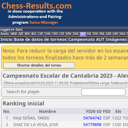
Logged on: Gast
Arabic
ARM
AZE
BIH
BUL
CAT
CHN
CRO
CZE
DEN
ENG
ESP
FAI
FIN
FRA
GER
GRE
INA
I
Inicio
Base de datos de torneos
Campeonato AUT
Imágenes
Nota: Para reducir la carga del servidor en los esc
todos los torneos finalizados hace más de 2 semanas
Campeonato Escolar de Cantabria 2023 - Ale
Última actualización19.03.2023 11:30:39, Propietario/Última carga: Federació
Search for player
Ranking inicial
No.
Nombre
FIDE-ID
FED
Elo
1
KAJI SEÑAS, TAREK
54764742
ESP
1322
TO
2
DIAZ DE LA VEGA, JOSE
54779898
ESP
1230
ED