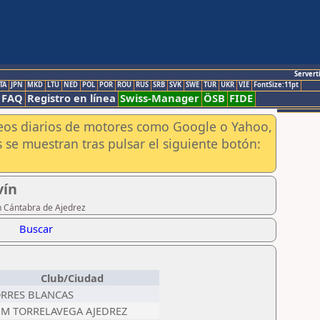
Servert
TA
JPN
MKD
LTU
NED
POL
POR
ROU
RUS
SRB
SVK
SWE
TUR
UKR
VIE
FontSize:11pt
FAQ
Registro en línea
Swiss-Manager
ÖSB
FIDE
aneos diarios de motores como Google o Yahoo,
 se muestran tras pulsar el siguiente botón:
vín
n Cántabra de Ajedrez
Buscar
Club/Ciudad
RRES BLANCAS
M TORRELAVEGA AJEDREZ