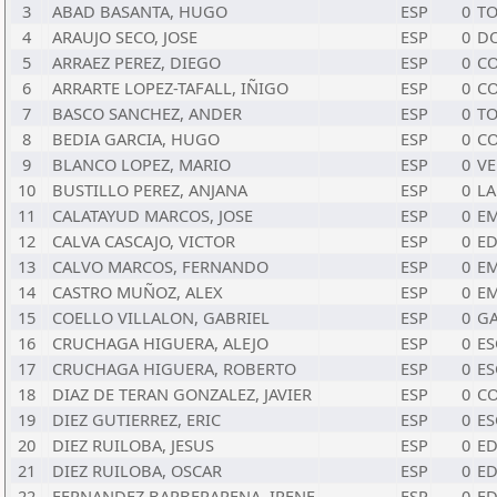
3
ABAD BASANTA, HUGO
ESP
0
TO
4
ARAUJO SECO, JOSE
ESP
0
DO
5
ARRAEZ PEREZ, DIEGO
ESP
0
CO
6
ARRARTE LOPEZ-TAFALL, IÑIGO
ESP
0
CO
7
BASCO SANCHEZ, ANDER
ESP
0
TO
8
BEDIA GARCIA, HUGO
ESP
0
CO
9
BLANCO LOPEZ, MARIO
ESP
0
V
10
BUSTILLO PEREZ, ANJANA
ESP
0
LA
11
CALATAYUD MARCOS, JOSE
ESP
0
EM
12
CALVA CASCAJO, VICTOR
ESP
0
ED
13
CALVO MARCOS, FERNANDO
ESP
0
EM
14
CASTRO MUÑOZ, ALEX
ESP
0
E
15
COELLO VILLALON, GABRIEL
ESP
0
G
16
CRUCHAGA HIGUERA, ALEJO
ESP
0
ES
17
CRUCHAGA HIGUERA, ROBERTO
ESP
0
ES
18
DIAZ DE TERAN GONZALEZ, JAVIER
ESP
0
CO
19
DIEZ GUTIERREZ, ERIC
ESP
0
ES
20
DIEZ RUILOBA, JESUS
ESP
0
ED
21
DIEZ RUILOBA, OSCAR
ESP
0
ED
22
FERNANDEZ BARBERARENA, IRENE
ESP
0
ED