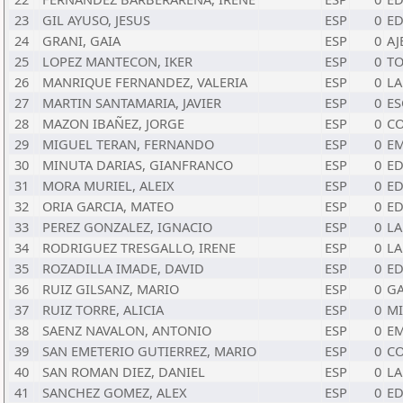
23
GIL AYUSO, JESUS
ESP
0
ED
24
GRANI, GAIA
ESP
0
AJ
25
LOPEZ MANTECON, IKER
ESP
0
TO
26
MANRIQUE FERNANDEZ, VALERIA
ESP
0
LA
27
MARTIN SANTAMARIA, JAVIER
ESP
0
ES
28
MAZON IBAÑEZ, JORGE
ESP
0
CO
29
MIGUEL TERAN, FERNANDO
ESP
0
EM
30
MINUTA DARIAS, GIANFRANCO
ESP
0
ED
31
MORA MURIEL, ALEIX
ESP
0
ED
32
ORIA GARCIA, MATEO
ESP
0
ED
33
PEREZ GONZALEZ, IGNACIO
ESP
0
LA
34
RODRIGUEZ TRESGALLO, IRENE
ESP
0
LA
35
ROZADILLA IMADE, DAVID
ESP
0
ED
36
RUIZ GILSANZ, MARIO
ESP
0
G
37
RUIZ TORRE, ALICIA
ESP
0
M
38
SAENZ NAVALON, ANTONIO
ESP
0
EM
39
SAN EMETERIO GUTIERREZ, MARIO
ESP
0
CO
40
SAN ROMAN DIEZ, DANIEL
ESP
0
LA
41
SANCHEZ GOMEZ, ALEX
ESP
0
ED